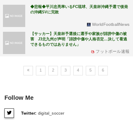
◆悲報◆平川忠亮率いるFC琉球、天皇杯沖縄予選で後発
の沖縄SVに完敗
WorldFootballNews
【サッカー】天皇杯予選後に選手や家族が誹謗中傷の被
害 J3北九州が声明「誹謗中傷や人格否定…決して看過
できるものではありません」
フットボール速報
1
2
3
4
5
6
Follow Me
Twitter:
digital_soccer