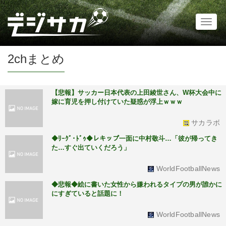
Toggl
naviga
2chまとめ
【悲報】サッカー日本代表の上田綾世さん、W杯大会中に
嫁に育児を押し付けていた疑惑が浮上ｗｗｗ
サカラボ
◆ﾘｰｸﾞ･ﾄﾞｩ◆レキップ一面に中村敬斗…「彼が帰ってき
た…すぐ出ていくだろう」
WorldFootballNews
◆悲報◆絵に書いた女性から嫌われるタイプの男が誰かに
にすぎていると話題に！
WorldFootballNews