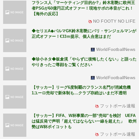
フランス人「マーケティング目的か?」鈴木彩艶に欧州王
者PSGが60億円正式オファー！現地サポの本音がこれ！
【海外の反応】
NO FOOTY NO LIFE
◆セリエA◆パルマGK鈴木彩艶にパリ・サンジェルマンが
正式オファー！€33ｍ提示、個人合意はまだ
WorldFootballNews
◆珍小ネタ◆板倉滉「やらずに後悔したくない」と語った
やりきったご尊顔をご覧ください
WorldFootballNews
【サッカー】リーグ6度制覇のフランス名門が消滅危機
1ユーロ売却で新体制も…クラブ存続はいまだ不透明
フットボール速報
【サッカー】FIFA、W杯事業の一部“売却”を検討 UEFA
は猛反発で声明「超えてはならない一線を超えた」 欧州
勢はW杯ボイコットも
フットボール速報