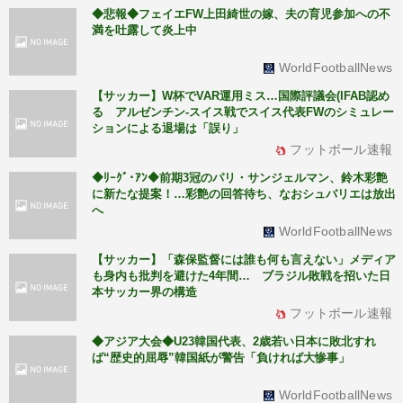
◆悲報◆フェイエFW上田綺世の嫁、夫の育児参加への不
満を吐露して炎上中
WorldFootballNews
【サッカー】W杯でVAR運用ミス…国際評議会(IFAB認め
る アルゼンチン-スイス戦でスイス代表FWのシミュレー
ションによる退場は「誤り」
フットボール速報
◆ﾘｰｸﾞ･ｱﾝ◆前期3冠のパリ・サンジェルマン、鈴木彩艶
に新たな提案！…彩艶の回答待ち、なおシュバリエは放出
へ
WorldFootballNews
【サッカー】「森保監督には誰も何も言えない」メディア
も身内も批判を避けた4年間… ブラジル敗戦を招いた日
本サッカー界の構造
フットボール速報
◆アジア大会◆U23韓国代表、2歳若い日本に敗北すれ
ば“歴史的屈辱”韓国紙が警告「負ければ大惨事」
WorldFootballNews