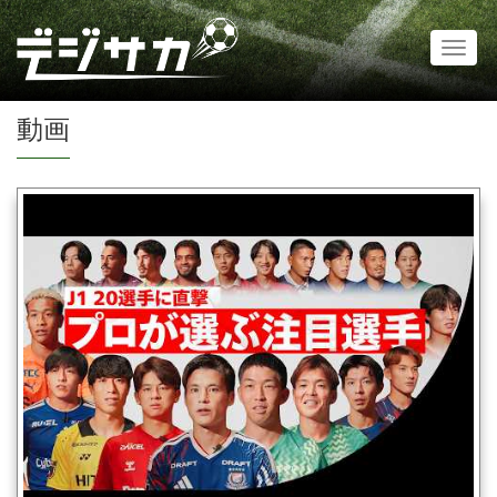
Toggl
naviga
動画