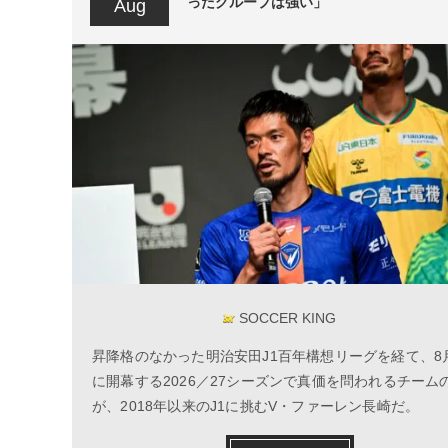
ったグループは強い」
Aug
SOCCER KING
昇降格のなかった明治安田J1百年構想リーグを経て、8
に開幕する2026／27シーズンで真価を問われるチーム
が、2018年以来のJ1に挑むV・ファーレン長崎だ。