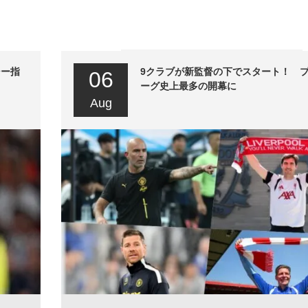
シー指
9クラブが新監督の下でスタート！ 
06
ーグ史上最多の開幕に
Aug