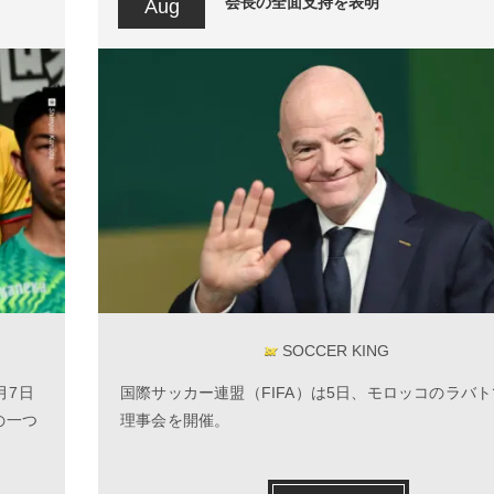
会長の全面支持を表明
Aug
SOCCER KING
月7日
国際サッカー連盟（FIFA）は5日、モロッコのラバトで
の一つ
理事会を開催。