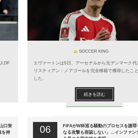
SOCCER KING
人DF
エヴァートンは5日、アーセナルから元デンマーク代
リスティアン・ノアゴールを完全移籍で獲得したこ
した。
続きを読む
ン山口蛍
FIFAがW杯巡る騒動のプロセスを謝
06
観を持
なる攻撃も容認しない」…インファン