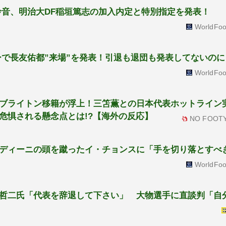
玲音、明治大DF稲垣篤志の加入内定と特別指定を発表！
WorldFoo
ーで長友佑都”来場”を発表！引退も退団も発表してないのに
WorldFoo
ブライトン移籍が浮上！三笘薫との日本代表ホットライン実
危惧される懸念点とは!?【海外の反応】
NO FOOTY
ディーニの頭を蹴ったイ・チョンスに「手を切り落とすべ
WorldFoo
哲二氏「代表を辞退して下さい」 大物選手に直談判「自