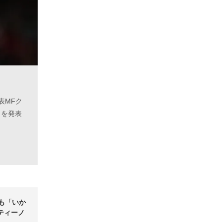
表MFク
とを発表
罪も「いか
ティーノ