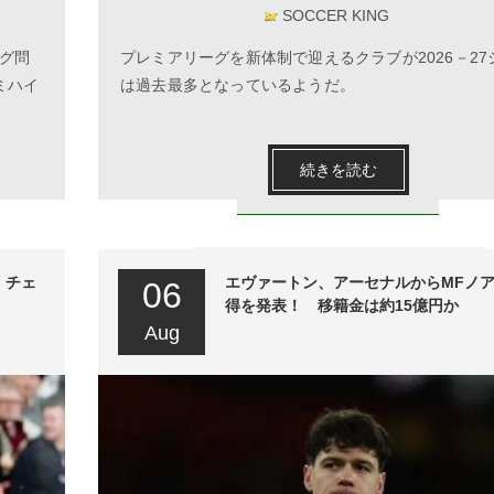
SOCCER KING
グ問
プレミアリーグを新体制で迎えるクラブが2026－27
ミハイ
は過去最多となっているようだ。
続きを読む
、チェ
エヴァートン、アーセナルからMFノ
06
得を発表！ 移籍金は約15億円か
Aug