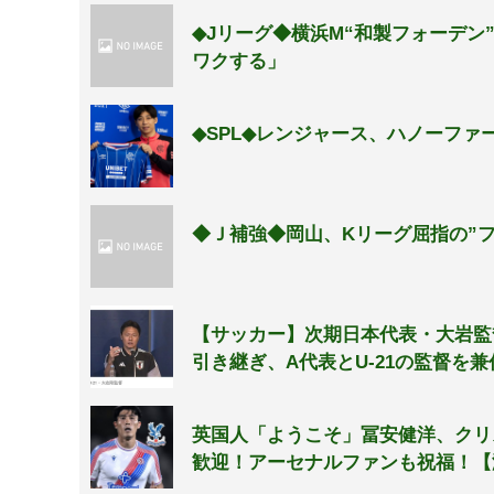
◆Jリーグ◆横浜M“和製フォーデン
ワクする」
◆SPL◆レンジャース、ハノーファ
◆Ｊ補強◆岡山、Kリーグ屈指の”フ
【サッカー】次期日本代表・大岩監
引き継ぎ、A代表とU-21の監督を兼
英国人「ようこそ」冨安健洋、クリ
歓迎！アーセナルファンも祝福！【