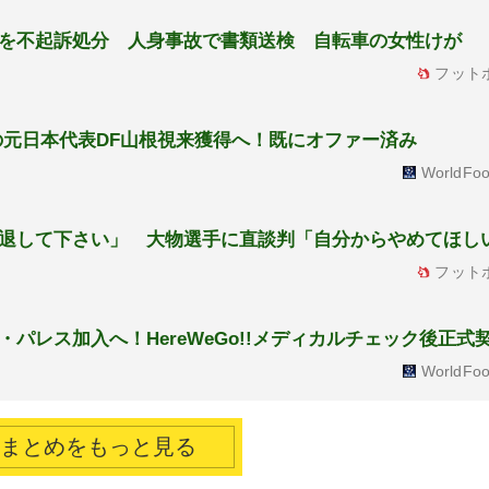
を不起訴処分 人身事故で書類送検 自転車の女性けが
フット
の元日本代表DF山根視来獲得へ！既にオファー済み
WorldFoo
退して下さい」 大物選手に直談判「自分からやめてほし
フット
パレス加入へ！HereWeGo!!メディカルチェック後正式
WorldFoo
chまとめをもっと見る