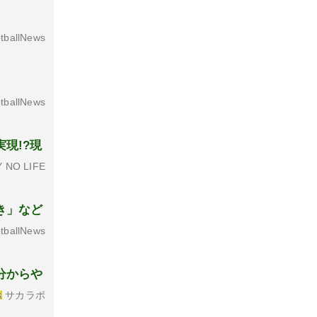
tballNews
tballNews
現!?現
 NO LIFE
き」など
tballNews
分からや
サカラボ