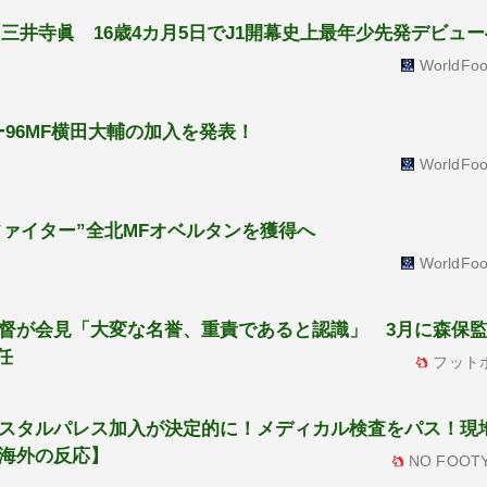
”三井寺眞 16歳4カ月5日でJ1開幕史上最年少先発デビュ
WorldFoo
ー96MF横田大輔の加入を発表！
WorldFoo
ァイター”全北MFオベルタンを獲得へ
WorldFoo
督が会見「大変な名誉、重責であると認識」 3月に森保
任
フット
スタルパレス加入が決定的に！メディカル検査をパス！現
海外の反応】
NO FOOTY