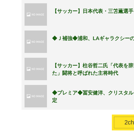
【サッカー】日本代表・三笘薫選手
◆Ｊ補強◆浦和、LAギャラクシー
【サッカー】柱谷哲二氏「代表を辞
た」闘将と呼ばれた主将時代
◆プレミア◆冨安健洋、クリスタル・
定
2