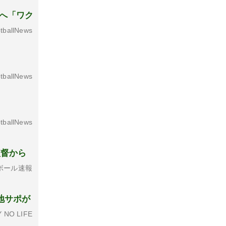
ーへ「ワク
tballNews
tballNews
tballNews
監督から
ボール速報
地サポが
 NO LIFE