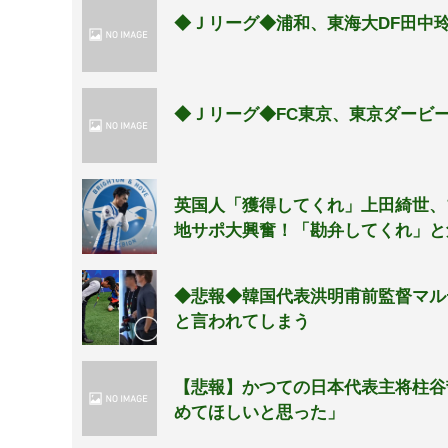
◆Ｊリーグ◆浦和、東海大DF田中
◆Ｊリーグ◆FC東京、東京ダービ
英国人「獲得してくれ」上田綺世、
地サポ大興奮！「勘弁してくれ」と
◆悲報◆韓国代表洪明甫前監督マル
と言われてしまう
【悲報】かつての日本代表主将柱谷
めてほしいと思った」