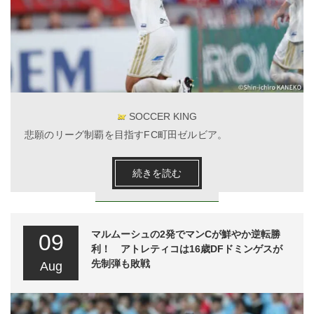
SOCCER KING
悲願のリーグ制覇を目指すFC町田ゼルビア。
続きを読む
マルムーシュの2発でマンCが鮮やか逆転勝
09
利！ アトレティコは16歳DFドミンゲスが
先制弾も敗戦
Aug