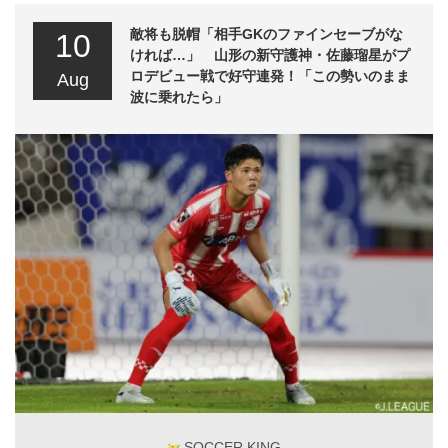
敵将も脱帽「相手GKのファインセーブがな
10
ければ…」 山形の新守護神・佐藤瑠星がプ
ロデビュー戦で好守連発！「この勢いのまま
Aug
波に乗れたら」
SOCCER KING