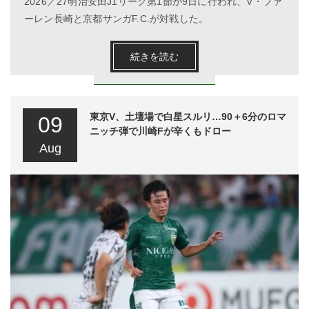
2026／27明治安田J1リーグ第1節が9日に行われ、V・ファ
ーレン長崎と京都サンガF.C.が対戦した。
続きを読む
東京V、土壇場で白星スルリ…90＋6分のロマ
09
ニッチ弾で川崎Fが辛くもドロー
Aug