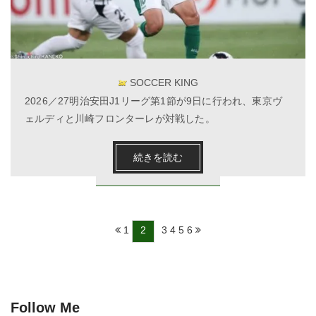
SOCCER KING
2026／27明治安田J1リーグ第1節が9日に行われ、東京ヴ
ェルディと川崎フロンターレが対戦した。
続きを読む
1
2
3
4
5
6
Follow Me