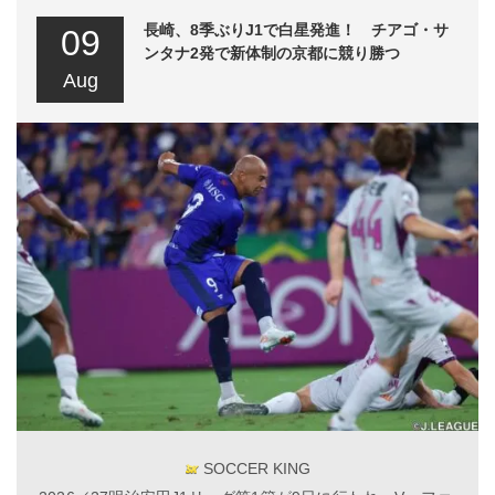
長崎、8季ぶりJ1で白星発進！ チアゴ・サ
09
ンタナ2発で新体制の京都に競り勝つ
Aug
SOCCER KING