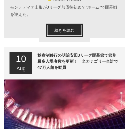
モンテディオ山形がJリーグ加盟後初めて“ホーム”で開幕戦
を迎えた。
続きを読む
秋春制移行の明治安田Jリーグ開幕節で節別
10
最多入場者数を更新！ 全カテゴリー合計で
47万人超を動員
Aug