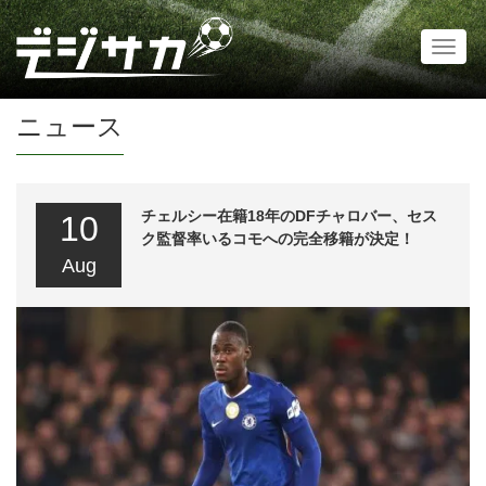
Toggl
naviga
ニュース
チェルシー在籍18年のDFチャロバー、セス
10
ク監督率いるコモへの完全移籍が決定！
Aug