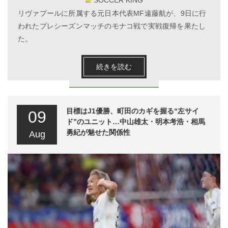
リヴァプールに所属する元日本代表MF遠藤航が、9日に行
われたプレシーズンマッチのモナコ戦で実戦復帰を果たし
た。
続きを読む
目標はJ1優勝、町田のカギを握る“左サイ
09
ド”のユニット…中山雄太・明本考浩・相馬
勇紀が魅せた関係性
Aug