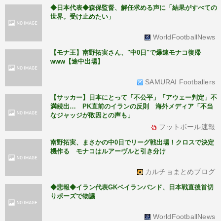
◆日本代表◆森保監督、解任求める声に「結果がすべての
世界。受け止めたい」
WorldFootballNews
【モナ王】南野拓実さん、"中0日"で爆速モナコ復帰
www【途中出場】
SAMURAI Footballers
【サッカー】日本にとって「不公平」「アウェー判定」不
満続出… PK直前のイランの反則 海外メディア「不当
なジャッジが敗因との声も」
フットボール速報
南野拓実、まさかの中0日でリーグ戦出場！クロスで決定
機作る モナコはルアーヴルと引き分け
カルチョまとめブログ
◆悲報◆イラン代表GKベイランバンド、日本戦直後首切
りポーズで物議
WorldFootballNews