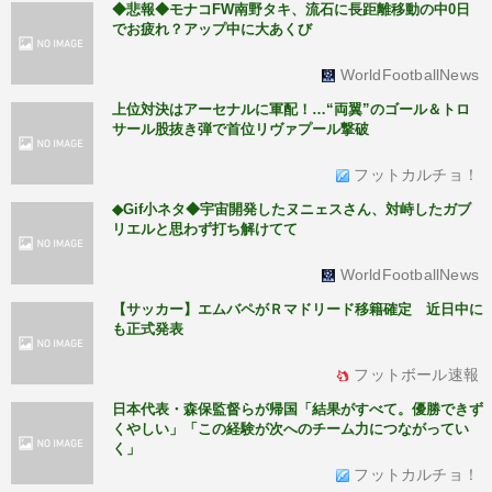
◆悲報◆モナコFW南野タキ、流石に長距離移動の中0日
でお疲れ？アップ中に大あくび
WorldFootballNews
上位対決はアーセナルに軍配！…“両翼”のゴール＆トロ
サール股抜き弾で首位リヴァプール撃破
フットカルチョ！
◆Gif小ネタ◆宇宙開発したヌニェスさん、対峙したガブ
リエルと思わず打ち解けてて
WorldFootballNews
【サッカー】エムバペがＲマドリード移籍確定 近日中に
も正式発表
フットボール速報
日本代表・森保監督らが帰国「結果がすべて。優勝できず
くやしい」「この経験が次へのチーム力につながってい
く」
フットカルチョ！