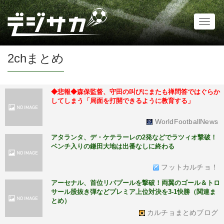
Toggl
naviga
2chまとめ
◆悲報◆森保監督、守田の叫びにまたも禅問答ではぐらか
してしまう「局面を打開できるように教育する」
WorldFootballNews
アタランタ、デ・ケテラーレの2発などでラツィオ撃破！
ベンチ入りの鎌田大地は出番なしに終わる
フットカルチョ！
アーセナル、首位リバプールを撃破！両翼のゴール＆トロ
サール股抜き弾などプレミア上位対決を3-1快勝（関連ま
とめ）
カルチョまとめブログ