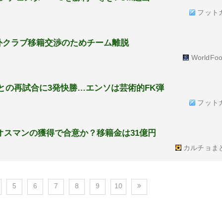
フット
外クラブ移籍交渉のためチーム離脱
WorldFoo
との再試合に3発快勝…エンソは芸術的FK弾
フット
オスマンの獲得で合意か？移籍金は31億円
カルチョま
5
6
7
8
9
10