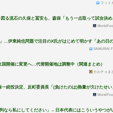
フット
を図る流石の久保と冨安も、森保「もう一点取って試合決め
WorldFoo
」…伊東純也問題で注目のX氏がはじめて明かす「あの日
SAMURAI Fo
立国開催に変更へ…代替開催地は調整中（関連まとめ）
カルチョま
保一続投決定、反町委員長「(負けたのは)熱量が欠けたせい
WorldFoo
判なら私にしてください」←日本代表にはこういうやつが