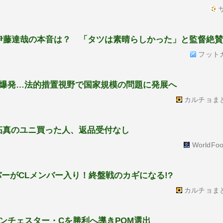
サ
F伊藤達哉の本音は？ 「タツは素晴らしかった」と監督絶
フット
爆発…法的措置視野で国家規模の問題に発展へ
カルチョま
拓真のユニ買った人、返品受付なし
WorldFoo
ーがCLメンバー入り！終盤戦のカギになる!?
カルチョま
ンチェスター・Cを勝利へ導きPOM選出