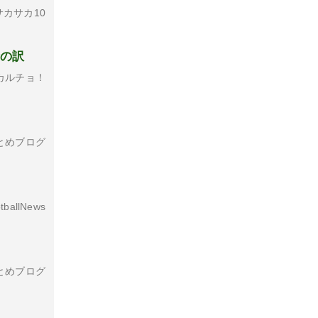
カサカ10
賛の訳
カルチョ！
とめブログ
tballNews
とめブログ