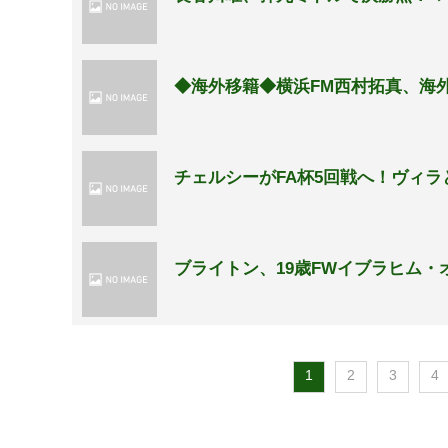
◆海外移籍◆横浜FM西村拓真、海
チェルシーがFA杯5回戦へ！ヴィラ
ブライトン、19歳FWイブラヒム・
1
2
3
4