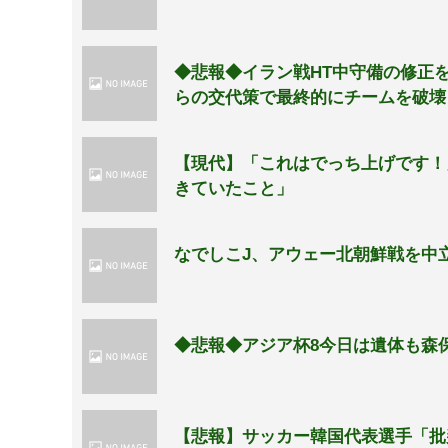
◆悲報◆イラン戦HT中守備の修正
らの交代策で最終的にチームを破壊
【現代】「これはでっち上げです！
きていたこと」
なでしこJ、アウェー北朝鮮戦を中
◆悲報◆アジア杯8今日は遺体も森
【悲報】サッカー韓国代表選手「批