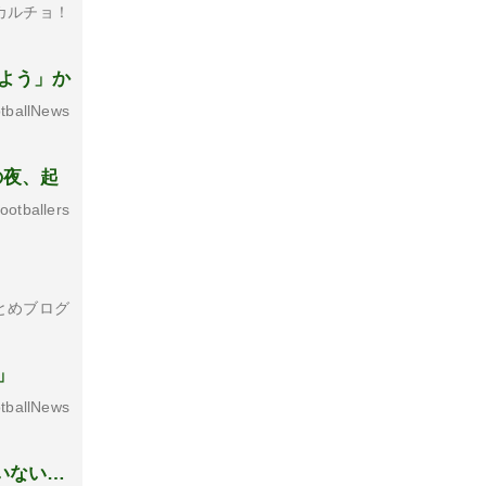
カルチョ！
よう」か
tballNews
の夜、起
otballers
とめブログ
」
tballNews
いない…