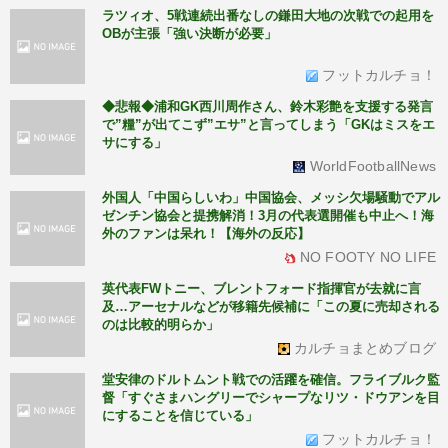
ラツィオ、5戦連続出番なしの鎌田大地の次戦での起用を
OBが主張「強い決断が必要」
フットカルチョ！
◆悲報◆浦和GK西川周作さん、鈴木彩艶を支援する発言
で”糧”が出てこず”エサ”と言ってしまう「GKはミスをエ
サにする」
WorldFootballNews
外国人「中国らしいわ」中国協会、メッシ欠場騒動でアル
ゼンチン協会と提携解消！3月の代表選開催も中止へ！海
外のファンは呆れ！【海外の反応】
NO FOOTY NO LIFE
英代表FWトニー、ブレントフォード指揮官が去就に言
及…アーセナルなどが移籍先候補に「この夏に売却される
のは比較的明らか」
カルチョまとめブログ
堂安律のドルトムント戦での活躍を確信。フライブルク監
督「すぐさまハングリーでシャープなリツ・ドウアンを目
にすることを信じている」
フットカルチョ！