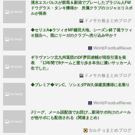
清水エスパルスが群馬＆新潟でプレーしたブラジル人FW
ドウグラス・タンキ獲得か 所属クラブのコジャエリスポ
ルが発表
ドメサカ板まとめブログ
◆セリエA◆ラツィオMF鎌田大地、シーズン終了後ラツィ
オ脱出へ、既にリーガのクラブへ売り込み中か？
WorldFootballNews
ギラヴァンツ北九州退団のDF夛田凌輔が現役引退を発
表 「13年間で8チームと渡り歩き本当に濃いサッカー人
生でした」
ドメサカ板まとめブログ
◆プレミア◆マンC、ソシエダFW久保建英獲得に名乗り
WorldFootballNews
Jリーグ、メール誤配信でお詫び…新潟サポ向けのメール
が他サポにも配信される（関連まとめ）
カルチョまとめブログ