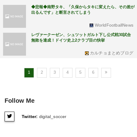
◆悲報◆南野タキ、「久保からタキに変えたら、その差が
出るんです」と断言されてしまう
WorldFootballNews
レヴァークーゼン、シュツットガルト下し公式戦30試合
無敗を達成！ドイツ史上2クラブ目の快挙
カルチョまとめブログ
1
2
3
4
5
6
Follow Me
Twitter:
digital_soccer