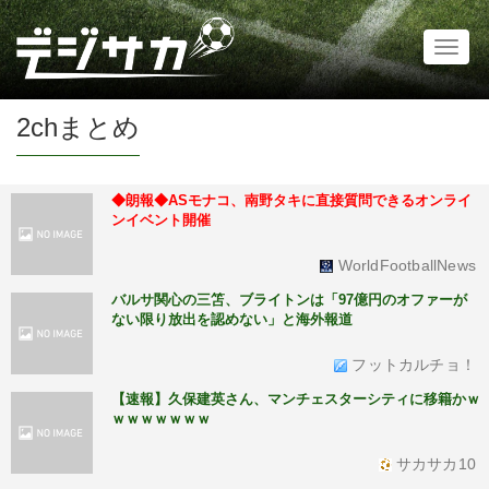
Toggl
naviga
2chまとめ
◆朗報◆ASモナコ、南野タキに直接質問できるオンライ
ンイベント開催
WorldFootballNews
バルサ関心の三笘、ブライトンは「97億円のオファーが
ない限り放出を認めない」と海外報道
フットカルチョ！
【速報】久保建英さん、マンチェスターシティに移籍かｗ
ｗｗｗｗｗｗｗ
サカサカ10