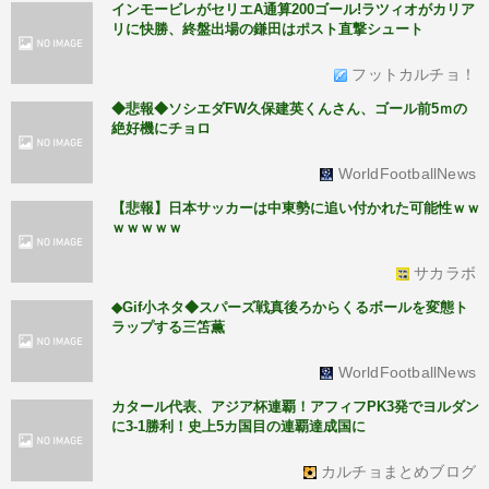
インモービレがセリエA通算200ゴール!ラツィオがカリア
リに快勝、終盤出場の鎌田はポスト直撃シュート
フットカルチョ！
◆悲報◆ソシエダFW久保建英くんさん、ゴール前5ｍの
絶好機にチョロ
WorldFootballNews
【悲報】日本サッカーは中東勢に追い付かれた可能性ｗｗ
ｗｗｗｗｗ
サカラボ
◆Gif小ネタ◆スパーズ戦真後ろからくるボールを変態ト
ラップする三笘薫
WorldFootballNews
カタール代表、アジア杯連覇！アフィフPK3発でヨルダン
に3-1勝利！史上5カ国目の連覇達成国に
カルチョまとめブログ