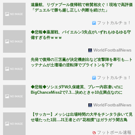
遠藤航、リヴァプール復帰戦で称賛相次ぐ！現地で高評価
「デュエルで勝ち越し正しい判断を続けた」
フットカルチョ！
◆悲報◆薬屋戦、バイエルン3失点がいずれもゆるゆる守
備すぎる件ｗｗｗ
WorldFootballNews
先発で復帰の三笘薫が決定機創出など攻撃陣を牽引も…ト
ッテナムが土壇場の逆転弾でブライトンを下す
フットカルチョ！
◆悲報◆ソシエダFW久保建英、プレー内容凄いのに
BigChanceMiss2で7.3…決めときゃ10点満点なのに
WorldFootballNews
【サッカー】メッシは出場時間の大半をチンタラ歩いて見
せ場たった1回…J1王者との“花相撲”はガラガラ閑古鳥
フットボール速報