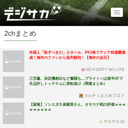
Toggl
naviga
2chまとめ
外国人「恥ずべきだ」カタール、PK3発でアジア杯連覇達
成！海外のファンから批判殺到！【海外の反応】
NO FOOTY NO LIFE
三笘薫、決定機創出など奮闘も…ブライトンは後半ATで
失点許しトッテナムに逆転負け（関連まとめ）
カルチョまとめブログ
【速報】ソシエダ久保建英さん、オサスナ戦の評価ｗｗｗ
ｗｗｗｗｗｗ
サカサカ10