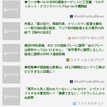
◆リーガ◆バルサ左WG補強ターゲットに三笘薫・マルテ
ィネッリ・クヴァラツへリアbyバルサ機関紙
WorldFootballNews
外国人「案の定だ」韓国代表、クリンスマン監督を解任
へ！戦力強化委が勧告、アジア杯4強敗退＆主力選手の内
紛で【海外の反応】
NO FOOTY NO LIFE
横浜FM松原健、ACLでの危険プレーに謝罪「あのプレー
は絶対やってはいけません」「相手選手に謝罪しました」
猛省と謝罪のSNS３連続投稿
カルチョまとめブログ
◆悲報◆中国超級山東泰山、ACL川崎戦のカンフー三昧が
ひどすぎると話題に！
WorldFootballNews
「選手から良く思われていない」バルセロナ、レヴァンド
フスキを今夏売却へ？「擁護できない」ベテランらしから
ぬ姿勢
フットカルチョ！