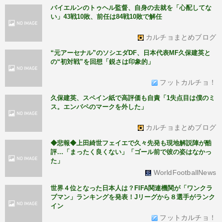
バイエルンのトゥヘル監督、自身の去就を「心配してな
い」43戦10敗、前任は84戦10敗で解任
カルチョまとめブログ
“元アーセナル”のソシエダDF、日本代表MF久保建英と
の“初対戦”を回想「鋭さは印象的」
フットカルチョ！
久保建英、スペイン紙で高評価も自責「1失点目は僕のミ
ス。エンバペのマークを外した」
カルチョまとめブログ
◆悲報◆上田綺世フェイエで久々先発も現地解説陣が酷
評…「まったく良くない」「ゴール前で彼の姿はなかっ
た」
WorldFootballNews
世界４位となった日本人は？FIFA関連機関が「ワンクラ
ブマン」ランキングを発表！Jリーグから８選手がランク
イン
フットカルチョ！