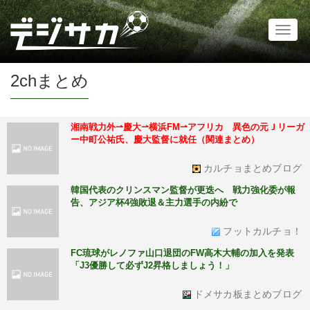
Toggl
naviga
2chまとめ
湘南戦力外⇀慶大⇀横浜FM⇀アフリカ 異色の元Ｊリーガ
ー中町公祐氏、慶大監督に就任（関連まとめ）
カルチョまとめブログ
韓国代表のクリンスマン監督が更迭へ 戦力強化委が報
告、アジア杯4強敗退＆主力選手の内紛で
フットカルチョ！
FC琉球がレノファ山口退団のFW高木大輔の加入を発表
「J3優勝して必ずJ2昇格しましょう！」
ドメサカ板まとめブログ