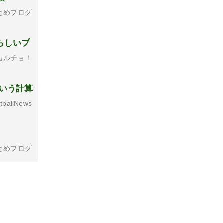
とめブログ
らしいプ
カルチョ！
という計算
tballNews
とめブログ