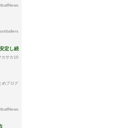
tballNews
otballers
で安定し続
カサカ10
とめブログ
tballNews
点