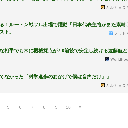
カルチョま
る！ルートン戦フル出場で躍動「日本代表主将がまた素晴
スト」
フット
な相手でも常に機械採点が7.0前後で安定し続ける遠藤航
WorldFoo
てなかった「科学進歩のおかげで僕は音声だけ」」
カルチョま
5
6
7
8
9
10