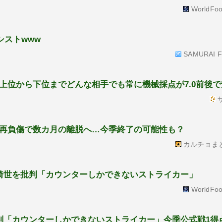
WorldFoo
シストwww
SAMURAI Fo
上位から下位までどんな相手でも常に機械採点が7.0前後
サ
が再負傷で数カ月の離脱へ…今季終了の可能性も？
カルチョま
綺世を批判「カウンターしかできないストライカー」
WorldFoo
判「カウンターしかできないストライカー」今季公式戦1得