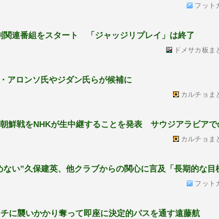
フット
判関連番組をスタート 「ジャッジリプレイ」は終了
ドメサカ板ま
・アロンソ氏やジダン氏らが候補に
カルチョま
北朝鮮戦をNHKが生中継することを発表 サウジアラビアで
カルチョま
めない”久保建英、他クラブからの関心に言及「長期的な目
フット
ランチに襲いかかり奪って即座に決定的パスを通す遠藤航