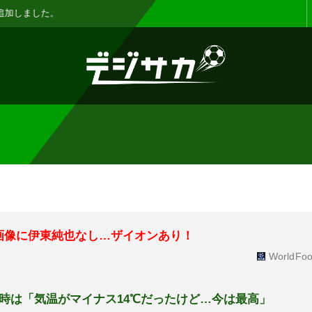
お知らせ :
表示設定機能を追加しまし
画像に伊東純也なし…ザイオンあり！
WorldFoo
時は「気温がマイナス14℃だったけど…今は最高」