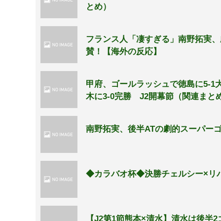
とめ）
フランス人「凄すぎる」南野拓実、
賛！【海外の反応】
甲府、ゴールラッシュで徳島に5-1
木に3-0完勝 J2開幕節（関連まと
南野拓実、後半ATの劇的スーパー
◆カラバオ杯◆決勝チェルシー×リ
【J2第1節熊本×清水】清水は後