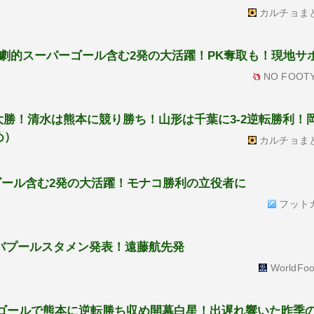
カルチョま
劇的スーパーゴール含む2発の大活躍！PK奪取も！現地サ
NO FOOTY
大勝！清水は熊本に競り勝ち！山形は千葉に3-2逆転勝利！
め）
カルチョま
ゴール含む2発の大活躍！モナコ勝利の立役者に
フット
バプールスタメン発表！遠藤航先発
WorldFoo
半2ゴールで熊本に逆転勝ち収め開幕白星！出遅れ響いた昨季