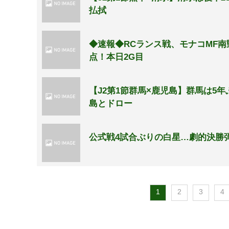
払拭
◆速報◆RCランス戦、モナコMF
点！本日2G目
【J2第1節群馬×鹿児島】群馬は
島とドロー
公式戦4試合ぶりの白星…劇的決勝
1
2
3
4