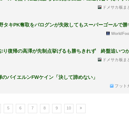
ドメサカ板ま
南野タキPK奪取をバログンが失敗してもスーパーゴールで勝
WorldFoo
5年ぶり復帰の高澤が先制点挙げるも勝ちきれず 終盤追いつ
ドメサカ板ま
弾のバイエルンFWケイン「決して諦めない」
フット
5
6
7
8
9
10