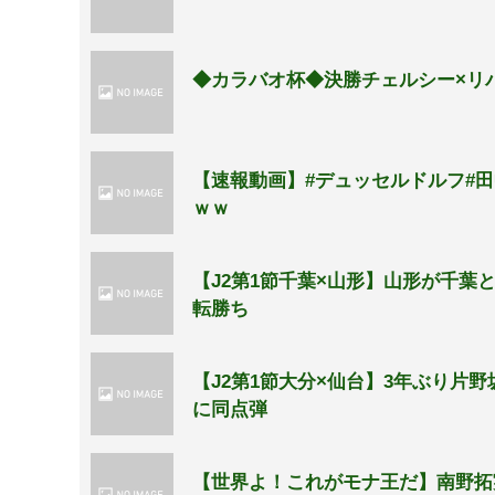
◆カラバオ杯◆決勝チェルシー×リバ
【速報動画】#デュッセルドルフ#
ｗｗ
【J2第1節千葉×山形】山形が千葉
転勝ち
【J2第1節大分×仙台】3年ぶり
に同点弾
【世界よ！これがモナ王だ】南野拓