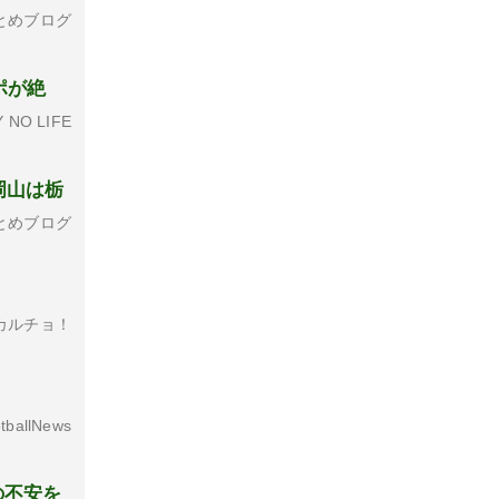
とめブログ
ポが絶
 NO LIFE
岡山は栃
とめブログ
カルチョ！
tballNews
の不安を