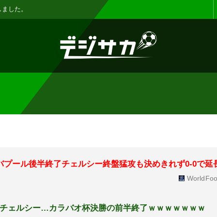
お知らせ :
表示設定機能を追加しまし
バプール後半終了チェルシー終盤猛攻も決めきれず0-0で延
WorldFoo
sチェルシー…カラバオ杯決勝の前半終了ｗｗｗｗｗｗｗ