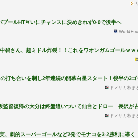
サ
プールHT互いにチャンスに決めきれず0-0で後半へ
WorldFoo
田中碧さん、超ミドル炸裂！！これをワオンガムゴールｗｗ
との打ち合いを制し2年連続の開幕白星スタート！後半の3ゴ
ドメサカ板ま
片野坂監督復帰の大分は終盤追いついて仙台とドロー 長沢が
ドメサカ板ま
実、劇的スーパーゴールなど2発でモナコを3-2勝利に導く