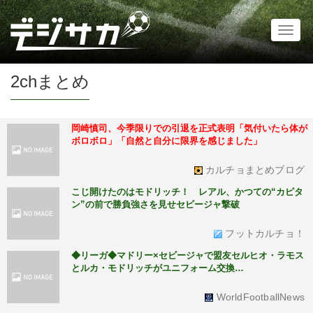
Toggl
naviga
2chまとめ
岡崎慎司、今季限りでの引退を正式表明「気付いたら体が
ボロボロ」「自然と自分に限界を感じました」
カルチョまとめブログ
こじ開けたのはモドリッチ！ レアル、かつての“カピタ
ン”の前で勝負強さを見せセビージャ撃破
フットカルチョ！
◆リーガ◆マドリー×セビージャで盟友セルヒオ・ラモス
とルカ・モドリッチがユニフォーム交換…
WorldFootballNews