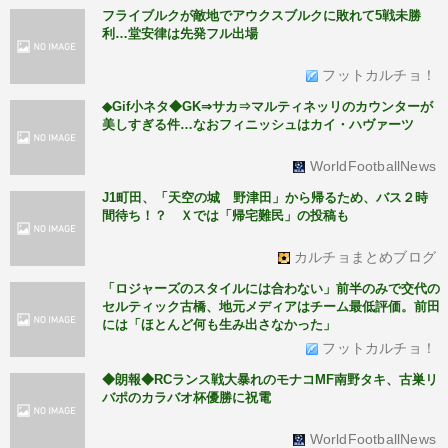
フライブルクが敵地でアウクスブルクに敗れて5戦未勝
利…堂安律は先発フル出場
フットカルチョ！
◆Gif小ネタ◆GK⇒サカ⇒マルティネッリのカウンターが
美しすぎる件…なおフィニッシュはカイ・ハヴァーツ
WorldFootballNews
J1町田、「天空の城 野津田」から帰るため、バス２時
間待ち！？ Ｘでは「帰宅難民」の投稿も
カルチョまとめブログ
「ロジャーズのスタイルには合わない」前半のみで交代の
セルティック古橋、地元メディアはチーム最低評価。前田
には「ほとんど何も生み出さなかった」
フットカルチョ！
◆朗報◆RCランス戦大暴れのモナコMF南野タキ、古巣リ
バポのカラバオ杯優勝に祝電
WorldFootballNews