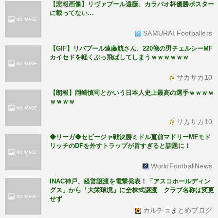
【悲報画像】リヴァプール遠藤、カラバオ杯優勝ポスター
に載ってない…
SAMURAI Footballers
【GIF】リバプール遠藤航さん、220億の男チェルシーMF
カイセドを軽くぶっ飛ばしてしまうｗｗｗｗｗｗ
サカサカ10
【朗報】岡崎慎司とかいう日本人史上最高の選手ｗｗｗｗ
ｗｗｗｗ
サカサカ10
◆リーガ◆セビージャ戦決勝ミドル直前マドリーMFモド
リッチのDFを外すトラップが旨すぎると話題に！
WorldFootballNews
INAC神戸、経営譲渡を電撃発表！「アスコホールディン
グス」から「大栄環境」に全株式譲渡 クラブ名称は変更
せず
カルチョまとめブログ