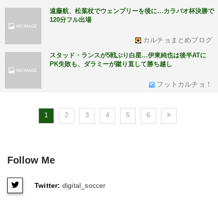
遠藤航、松葉杖でウェンブリーを後に…カラバオ杯決勝で
120分フル出場
カルチョまとめブログ
スタッド・ランスが5戦ぶり白星…伊東純也は後半ATに
PK失敗も、ダラミーが蹴り直して勝ち越し
フットカルチョ！
1
2
3
4
5
6
Follow Me
Twitter:
digital_soccer