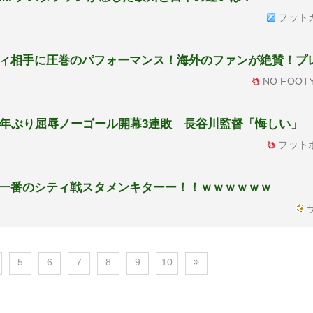
フット
ィ相手に圧巻のパフォーマンス！海外のファンが絶賛！プ
NO FOOTY
0年ぶり屈辱ノーゴール開幕3連敗 長谷川監督「悔しい」
フット
一番のシティ戦スタメンキターー！！ｗｗｗｗｗｗ
サ
5
6
7
8
9
10