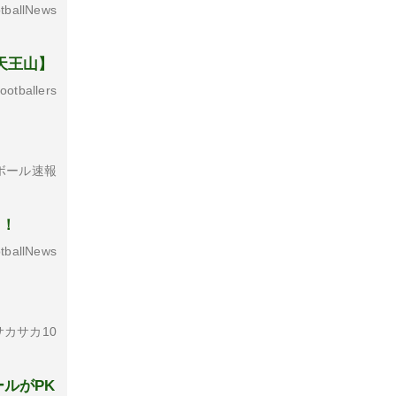
tballNews
天王山】
otballers
ボール速報
出！
tballNews
カサカ10
ルがPK