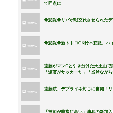
で同点に
◆悲報◆リバポ戦交代させられたデ
◆悲報◆新トトロGK鈴木彩艶、ハ
遠藤がマンCと引き分けた天王山で
「遠藤がサッカーだ」「当然ながら
遠藤航、デブライネ封じに奮闘！リ
「技術が非常に高い」浦和の新加入