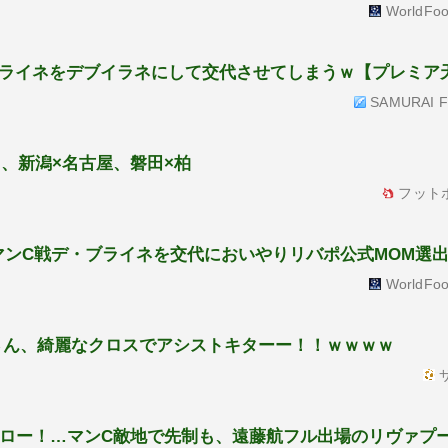
WorldFoo
ライネをデブイラネにして交代させてしまうｗ【プレミア
SAMURAI Fo
島、新潟×名古屋、磐田×柏
フット
マンC戦デ・ブライネを交代においやりリバポ公式MOM選
WorldFoo
さん、綺麗なクロスでアシストキターー！！ｗｗｗｗ
サ
ドロー！…マンC敵地で先制も、遠藤航フル出場のリヴァプー