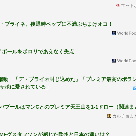
フット
・ブライネ、後退時ペップに不満ぶちまけオコ！
WorldFoo
イボールをポロリであえなく失点
WorldFoo
躍動 「デ・ブライネ封じ込めた」「プレミア最高のボラ
サポに愛されている」
バプールはマンCとのプレミア天王山を1-1ドロー（関連ま
カルチョま
MFグスタフソンが感じた欧州と日本の違いは？