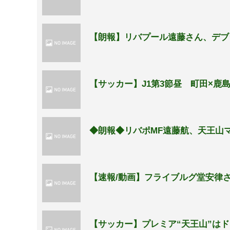
【朗報】リバプール遠藤さん、デブ
【サッカー】J1第3節昼 町田×鹿
◆朗報◆リバポMF遠藤航、天王山
【速報/動画】フライブルグ堂安律
【サッカー】プレミア“天王山”は