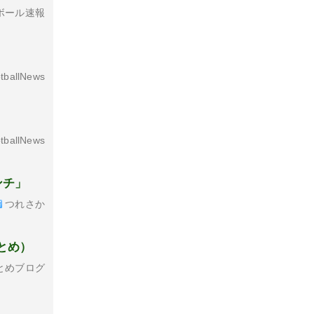
ボール速報
tballNews
tballNews
ンチ」
つれさか
とめ）
とめブログ