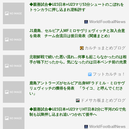
◆親善試合◆U23日本×U23マリ53分シュートのこぼれを
トゥンカラに押し込まれ逆転許す
WorldFootballNews
J1鹿島、セルビア人MFミロサヴリェヴィッチと加入合意
を発表 チーム合流日は後日発表（関連まとめ）
カルチョまとめブログ
北朝鮮戦で続いた悪い流れ...何事も起こらなかったのは相
手が格下だったから。気になったのは日本ベンチ前の光景
フットカルチョ！
鹿島アントラーズがセルビア出身MFラドミル・ミロサヴ
リェヴィッチの獲得を発表 「ライコ、と呼んでくださ
い」
ドメサカ板まとめブログ
◆親善試合◆U23日本×U23マリHT日本2分に平河のGで先
制も以降押し込まれ追いつかれて後半へ
WorldFootballNews