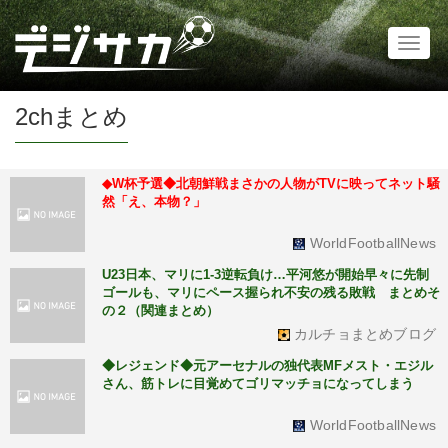
Toggl
naviga
2chまとめ
◆W杯予選◆北朝鮮戦まさかの人物がTVに映ってネット騒
然「え、本物？」
WorldFootballNews
U23日本、マリに1-3逆転負け…平河悠が開始早々に先制
ゴールも、マリにペース握られ不安の残る敗戦 まとめそ
の２（関連まとめ）
カルチョまとめブログ
◆レジェンド◆元アーセナルの独代表MFメスト・エジル
さん、筋トレに目覚めてゴリマッチョになってしまう
WorldFootballNews