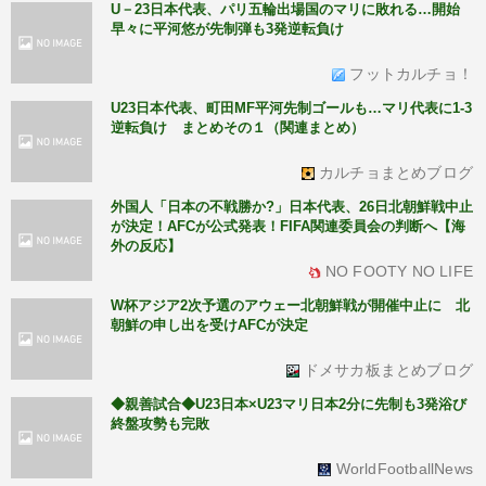
U－23日本代表、パリ五輪出場国のマリに敗れる…開始
早々に平河悠が先制弾も3発逆転負け
フットカルチョ！
U23日本代表、町田MF平河先制ゴールも…マリ代表に1-3
逆転負け まとめその１（関連まとめ）
カルチョまとめブログ
外国人「日本の不戦勝か?」日本代表、26日北朝鮮戦中止
が決定！AFCが公式発表！FIFA関連委員会の判断へ【海
外の反応】
NO FOOTY NO LIFE
W杯アジア2次予選のアウェー北朝鮮戦が開催中止に 北
朝鮮の申し出を受けAFCが決定
ドメサカ板まとめブログ
◆親善試合◆U23日本×U23マリ日本2分に先制も3発浴び
終盤攻勢も完敗
WorldFootballNews