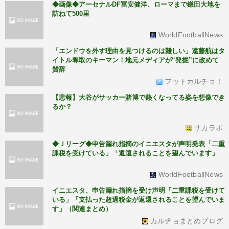
◆画像◆アーセナルDF冨安健洋、ローマまで鎌田大地を
訪ねて500里
WorldFootballNews
「エンドウを外す理由を見つけるのは難しい」遠藤航はタ
イトル奪取のキーマン！地元メディアが“発掘”に改めて
賛辞
フットカルチョ！
【悲報】大谷がサッカー賭博で熱くなってる姿を想像でき
るか？
サカラボ
◆Ｊリーグ◆申告漏れ指摘のイニエスタが声明発表「二重
課税を受けている」「返還されることを望んでいます」
WorldFootballNews
イニエスタ、申告漏れ指摘を受け声明「二重課税を受けて
いる」「支払った超過税金が返還されることを望んでいま
す」（関連まとめ）
カルチョまとめブログ