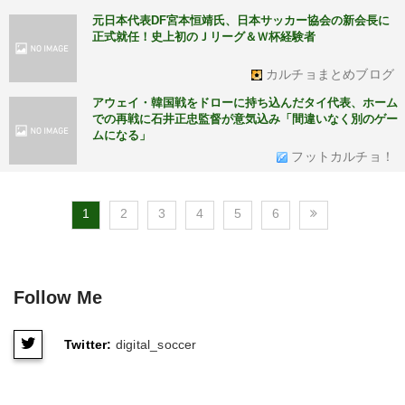
元日本代表DF宮本恒靖氏、日本サッカー協会の新会長に
正式就任！史上初のＪリーグ＆Ｗ杯経験者
カルチョまとめブログ
アウェイ・韓国戦をドローに持ち込んだタイ代表、ホーム
での再戦に石井正忠監督が意気込み「間違いなく別のゲー
ムになる」
フットカルチョ！
1
2
3
4
5
6
Follow Me
Twitter:
digital_soccer