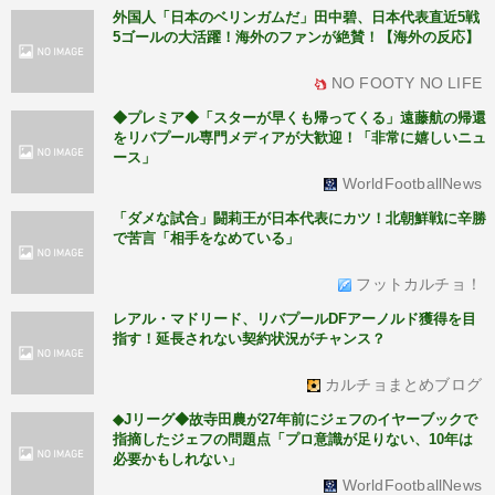
外国人「日本のベリンガムだ」田中碧、日本代表直近5戦
5ゴールの大活躍！海外のファンが絶賛！【海外の反応】
NO FOOTY NO LIFE
◆プレミア◆「スターが早くも帰ってくる」遠藤航の帰還
をリバプール専門メディアが大歓迎！「非常に嬉しいニュ
ース」
WorldFootballNews
「ダメな試合」闘莉王が日本代表にカツ！北朝鮮戦に辛勝
で苦言「相手をなめている」
フットカルチョ！
レアル・マドリード、リバプールDFアーノルド獲得を目
指す！延長されない契約状況がチャンス？
カルチョまとめブログ
◆Jリーグ◆故寺田農が27年前にジェフのイヤーブックで
指摘したジェフの問題点「プロ意識が足りない、10年は
必要かもしれない」
WorldFootballNews