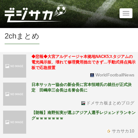
Toggl
naviga
2chまとめ
◆悲報◆大宮アルディージャ本拠地NACK5スタジアムの
電光掲示板、壊れて修理費用捻出できず…手動式得点掲示
板で応急措置
WorldFootballNews
日本サッカー協会の新会長に宮本恒靖氏の就任が正式決
定 田嶋幸三会長は名誉会長に
ドメサカ板まとめブログ
【朗報】南野拓実が選ぶアジア人選手レジェンドランキン
グｗｗｗｗｗｗｗ
サカサカ10