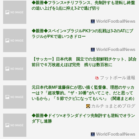
◆親善◆フランス×チリフランス、先制許すも逆転し終盤
の追い上げを1点に抑え3-2で逃げ切り
WorldFootballNews
◆親善◆スペイン×ブラジルPK3つの乱戦は3-2のATにブ
ラジルがPKで追いつきドロー
WorldFootballNews
【サッカー】日本代表 国立での北朝鮮戦チケット、試合
前日で６万枚超えほぼ完売 残りは数百枚に
フットボール速報
元日本代表MF遠藤保仁が思い描く監督像、理想のサッカ
ーは？「超攻撃的。“ザ・10番”がいてこそ、だと思って
いるから」「５節でクビになってもいい」（関連まとめ）
カルチョまとめブログ
◆親善◆ドイツ×オランダドイツ先制許すも逆転でオラン
ダ下し連勝
WorldFootballNews