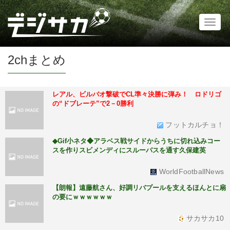
Toggl
naviga
2chまとめ
レアル、ビルバオ撃破でCL準々決勝に弾み！ ロドリゴ
の“ドブレーテ”で2－0勝利
フットカルチョ！
◆Gif小ネタ◆アラベス戦サイドからうちに切れ込みコー
スを作りスビメンディにスルーパスを通す久保建英
WorldFootballNews
【朗報】遠藤航さん、好調リバプールを支えるほんとに扇
の要にｗｗｗｗｗｗ
サカサカ10