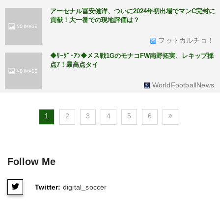
アーセナル冨安健洋、ついに2024年初出場でマンC完封に
貢献！大一番での現地評価は？
フットカルチョ！
◆ﾘｰｸﾞ･ｱﾝ◆メス戦1GのモナコFW南野拓実、レキップ採
点7！最高点タイ
WorldFootballNews
1
2
3
4
5
6
Follow Me
Twitter:
digital_soccer