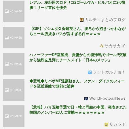
レアル、左起用のロドリゴ2ゴールでA・ビルバオに2-0快
勝！リーグ首位を快走
カルチョまとめブログ
【GIF】ソシエダ久保建英さん、後ろから抱きつかれなが
らヒール股抜きパスが旨すぎる件ｗｗｗｗ
サカサカ10
ハノーファーDF室屋成、負傷からの復帰戦でゴール!!突破
から強烈左足弾にチームメイト「日本のメッシ」
フットカルチョ！
◆悲報◆リバポMF遠藤航さん、ファン・ダイクのフィー
ドを至近距離で頭部に被弾
WorldFootballNews
【悲報】パリ五輪予選で日・韓と同組の中国、発表された
韓国のメンバー23人に震撼ｗｗｗｗｗｗｗｗ
サカラボ