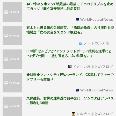
◆Gif小ネタ◆マンC戦最後の最後にドクのドリブルを止め
てガッツリ奪う冨安健洋…汚名盤回
WorldFootballNews
右太もも裏負傷の久保建英、「筋線維断裂」の可能性を現
地懸念「次の試合をスタンド観戦も」
フットカルチョ！
FC町田ゼルビアが“アンチフットボール”批判を逆手にと
ったPV公開 「塗り替えろ。Jの常識を。」
ドメサカ板まとめブログ
◆悲報◆マン・シティFWハーランド、CK流れてファーで
ドフリーも空振り
WorldFootballNews
久保建英、右脚の違和感で前半交代…ソシエダはアラベス
に勝利し3連勝
カルチョまとめブログ