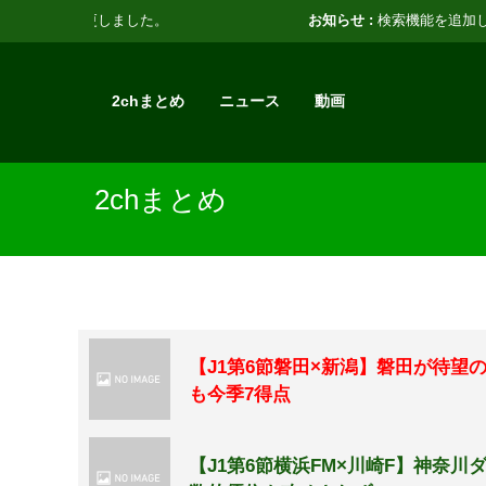
お知らせ :
検索機能を追加しました。
2chまとめ
ニュース
動画
2chまとめ
【J1第6節磐田×新潟】磐田が待
も今季7得点
【J1第6節横浜FM×川崎F】神奈