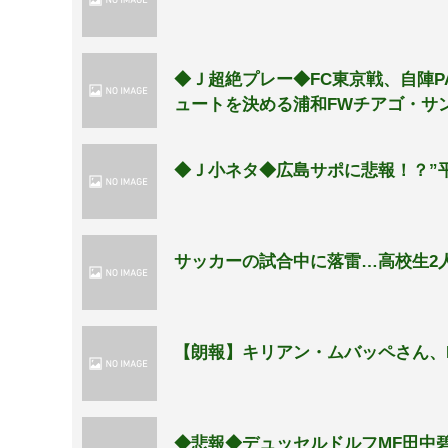
◆Ｊ超絶プレー◆FC東京戦、自陣
ュートを決める浦和FWチアゴ・サ
◆Ｊ小ネタ◆広島サポに悲報！？”
サッカーの試合中に落雷…高校生2
【朗報】キリアン・ムバッペさん、
◆悲報◆デュッセルドルフMF田中