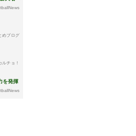
tballNews
とめブログ
カルチョ！
力を発揮
tballNews