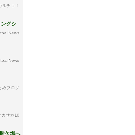
カルチョ！
ロングシ
tballNews
tballNews
とめブログ
カサカ10
決勝欠場へ