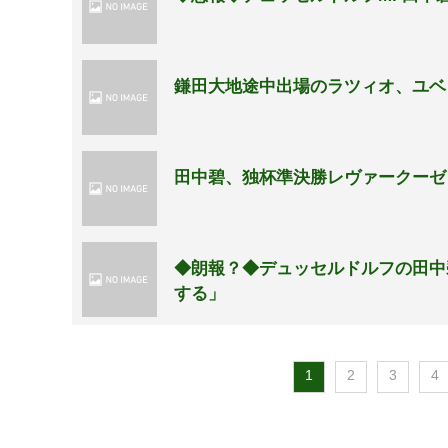
鎌田大地途中出場のラツィオ、ユベン
田中碧、独杯準決勝レヴァークーゼ
◆朗報？◆デュッセルドルフの田中
する」
1
2
3
4