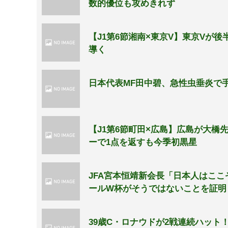
数的優位も攻めきれず
【J1第6節湘南×東京V】東京Vが後
導く
日本代表MF田中碧、急性虫垂炎で
【J1第6節町田×広島】広島が大
ーで1点を返すも今季初黒星
JFA宮本恒靖新会長「日本人はここ
ールW杯がそうではないことを証明
39歳C・ロナウドが2戦連続ハット