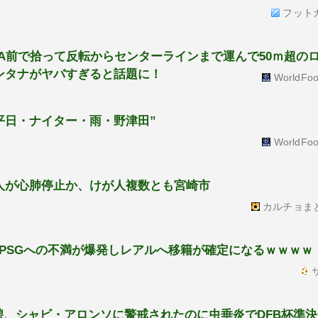
フット
PA前で拾って反転からセンターラインまで運んで50ｍ超の
ンタナがヤバすぎると話題に！
WorldFoo
平日・ナイター・雨・野津田”
WorldFoo
人が心肺停止か、けが人複数とも宮崎市
カルチョま
PSGへの不満が爆発しレアルへ移籍が確定になるｗｗｗｗ
サ
碧、シャビ・アロンソに警戒されたのに虫垂炎でDFB杯準