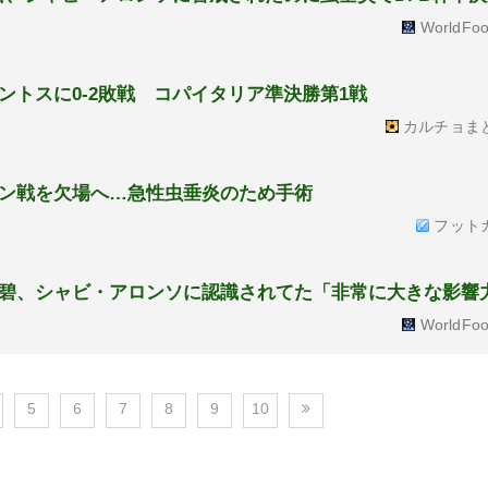
WorldFoo
トスに0-2敗戦 コパイタリア準決勝第1戦
カルチョま
ン戦を欠場へ…急性虫垂炎のため手術
フット
碧、シャビ・アロンソに認識されてた「非常に大きな影響
WorldFoo
5
6
7
8
9
10