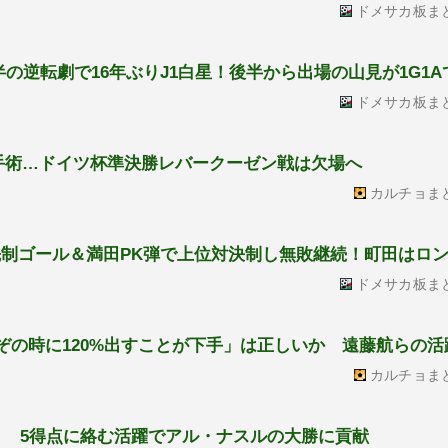
ドメサカ板ま
半の逆転劇で16年ぶりJ1白星！後半から出場の山見が1G1
ドメサカ板ま
手術…ドイツ杯準決勝レバークーゼン戦は欠場へ
カルチョま
橋先制ゴール＆満田PK弾で上位対決制し無敗継続！町田はロ
ドメサカ板ま
ぞの時に120%出すことが下手」は正しいか 遠藤航らの活
カルチョま
！ 5得点に絡む活躍でアル・ナスルの大勝に貢献