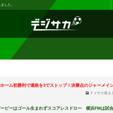
お知らせ :
表示設定機能を追加しまし
望のホーム初勝利で連敗を3でストップ！決勝点のジャーメイ
ドメサカ板ま
川ダービーはゴール生まれずスコアレスドロー 横浜FMは試