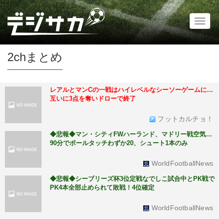
Toggl
naviga
2chまとめ
レアルとマンCの一戦はハイレベルなシーソーゲームに…
互いに3点を奪いドローで終了
フットカルチョ！
◆悲報◆マン・シティFWハーランド、マドリー戦空気…
90分でボールタッチわずか20、シュート1本のみ
WorldFootballNews
◆悲報◆シーブリーズ杯3位定戦なでしこ試合中とPK戦で
PK4本全部止められて敗戦！4位確定
WorldFootballNews