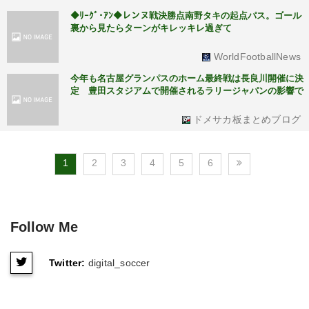
◆ﾘｰｸﾞ･ｱﾝ◆レンヌ戦決勝点南野タキの起点パス。ゴール
裏から見たらターンがキレッキレ過ぎて
WorldFootballNews
今年も名古屋グランパスのホーム最終戦は長良川開催に決
定 豊田スタジアムで開催されるラリージャパンの影響で
ドメサカ板まとめブログ
1
2
3
4
5
6
Follow Me
Twitter:
digital_soccer