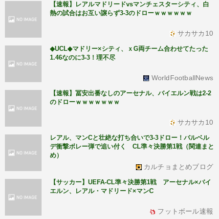
【速報】レアルマドリードvsマンチェスターシティ、白
熱の試合はお互い譲らず3-3のドローｗｗｗｗｗｗ
サカサカ10
◆UCL◆マドリー×シティ、ｘG両チーム合わせてたった
1.46なのに3-3！理不尽
WorldFootballNews
【速報】冨安出番なしのアーセナル、バイエルン戦は2-2
のドローｗｗｗｗｗｗｗ
サカサカ10
レアル、マンCと壮絶な打ち合いで3-3ドロー！バルベル
デ衝撃ボレー弾で追い付く CL準々決勝第1戦（関連まと
め）
カルチョまとめブログ
【サッカー】UEFA-CL準々決勝第1戦 アーセナル×バイ
エルン、レアル・マドリード×マンC
フットボール速報