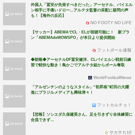
外国人「冨安が先発すべきだった」アーセナル、バイエル
ン相手に手痛いドロー...アルテタ監督の采配に疑問の声
も！【海外の反応】
NO FOOTY NO LIFE
【サッカー】ABEMAでCL・ELが視聴可能に！ 新プラ
ン「ABEMAdeWOWSPO」が本日より提供開始
フットボール速報
◆朗報◆アーセナルDF冨安健洋、CLバイエルン戦前日練
習で軽快な動き！鳥かごでアルテタ組からボール奪取
WorldFootballNews
「アルゼンチンのようなスタイル」“初昇格”町田の大躍
進にブラジルメディアも興味津々！
フットカルチョ！
【悲報】ソシエダ久保建英さん、足を引きずり全体練習に
合流できず…
サカサカ10