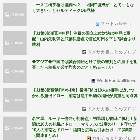
エース古橋亨梧は復調へ？ “相棒”復帰が「とてつもな
く大きい」とセルティックOB見解
フットカルチョ！
【J1第8節町田×神戸】注目の国立上位対決は神戸に軍
配！山内先制弾と武藤決勝点で首位町田を下し3試合ぶり
勝利
ドメサカ板まとめブログ
◆アジア◆中国では試合開始と終了後の審判との握手を拒
否したら主審が必ず烈火のごとく怒るらしい
WorldFootballNews
【J1第8節横浜FM×湘南】横浜FMは10人の相手に追いつ
かれる痛恨ドロー 湘南は途中出場の福田が貴重な同点弾
ドメサカ板まとめブログ
名古屋、ルーキー倍井が初得点・初退場も磐田に勝利！新
潟は10人の札幌とドロー！マリノスは2度のリード守れず
10人の湘南とドロー！福岡と広島も引き分け J1第8節
（関連まとめ）
カルチョまとめブログ