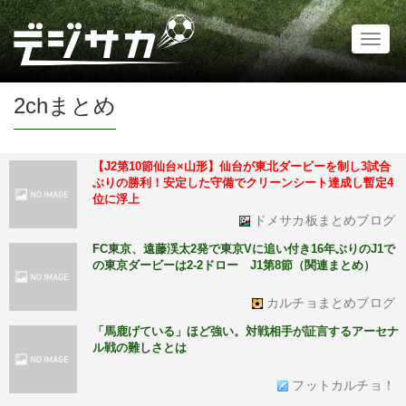
Toggl
naviga
2chまとめ
【J2第10節仙台×山形】仙台が東北ダービーを制し3試合
ぶりの勝利！安定した守備でクリーンシート達成し暫定4
位に浮上
ドメサカ板まとめブログ
FC東京、遠藤渓太2発で東京Vに追い付き16年ぶりのJ1で
の東京ダービーは2-2ドロー J1第8節（関連まとめ）
カルチョまとめブログ
「馬鹿げている」ほど強い。対戦相手が証言するアーセナ
ル戦の難しさとは
フットカルチョ！