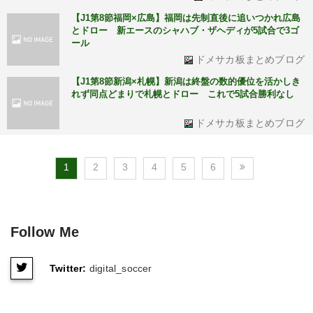
【J1第8節福岡×広島】福岡は先制直後に追いつかれ広島
とドロー 新エースのシャハブ・ザヘディが5試合で3ゴ
ール
ドメサカ板まとめブログ
【J1第8節新潟×札幌】新潟は終盤の数的優位を活かしき
れず同点どまりで札幌とドロー これで5試合勝利なし
ドメサカ板まとめブログ
1
2
3
4
5
6
Follow Me
Twitter:
digital_soccer