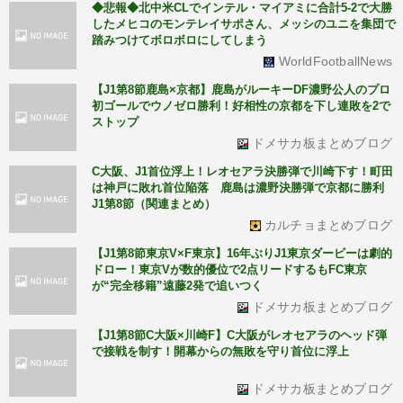
◆悲報◆北中米CLでインテル・マイアミに合計5-2で大勝
したメヒコのモンテレイサポさん、メッシのユニを集団で
踏みつけてボロボロにしてしまう
WorldFootballNews
【J1第8節鹿島×京都】鹿島がルーキーDF濃野公人のプロ
初ゴールでウノゼロ勝利！好相性の京都を下し連敗を2で
ストップ
ドメサカ板まとめブログ
C大阪、J1首位浮上！レオセアラ決勝弾で川崎下す！町田
は神戸に敗れ首位陥落 鹿島は濃野決勝弾で京都に勝利
J1第8節（関連まとめ）
カルチョまとめブログ
【J1第8節東京V×F東京】16年ぶりJ1東京ダービーは劇的
ドロー！東京Vが数的優位で2点リードするもFC東京
が“完全移籍”遠藤2発で追いつく
ドメサカ板まとめブログ
【J1第8節C大阪×川崎F】C大阪がレオセアラのヘッド弾
で接戦を制す！開幕からの無敗を守り首位に浮上
ドメサカ板まとめブログ