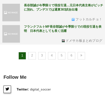
長谷部誠が今季限りで現役引退…元日本代表主将がピッチ
に別れ、ブンデスでは通算383試合出場
フットカルチョ！
フランクフルトMF長谷部誠が今季限りでの現役引退を表
明 日本代表としても長く活躍
ドメサカ板まとめブログ
1
2
3
4
5
6
Follow Me
Twitter:
digital_soccer