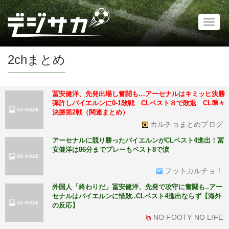
Toggl
naviga
2chまとめ
冨安健洋、先発出場し奮闘も…アーセナルはキミッヒ決勝
弾許しバイエルンに0-1敗戦 CLベスト８で敗退 CL準々
決勝第2戦（関連まとめ）
カルチョまとめブログ
アーセナルに競り勝ったバイエルンがCLベスト4進出！冨
安健洋は86分までプレーもベスト8で涙
フットカルチョ！
外国人「終わりだ」冨安健洋、先発で攻守に奮闘も..アー
セナルはバイエルンに惜敗..CLベスト4進出ならず【海外
の反応】
NO FOOTY NO LIFE