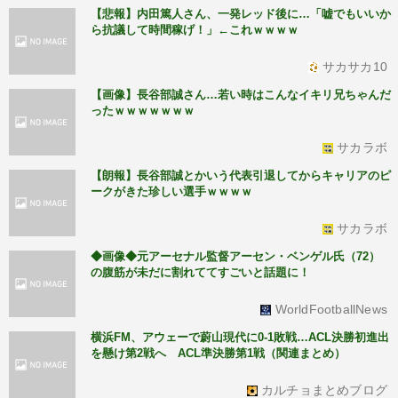
【悲報】内田篤人さん、一発レッド後に…「嘘でもいいか
ら抗議して時間稼げ！」←これｗｗｗｗ
サカサカ10
【画像】長谷部誠さん…若い時はこんなイキリ兄ちゃんだ
ったｗｗｗｗｗｗｗ
サカラボ
【朗報】長谷部誠とかいう代表引退してからキャリアのピ
ークがきた珍しい選手ｗｗｗｗ
サカラボ
◆画像◆元アーセナル監督アーセン・ベンゲル氏（72）
の腹筋が未だに割れててすごいと話題に！
WorldFootballNews
横浜FM、アウェーで蔚山現代に0-1敗戦…ACL決勝初進出
を懸け第2戦へ ACL準決勝第1戦（関連まとめ）
カルチョまとめブログ