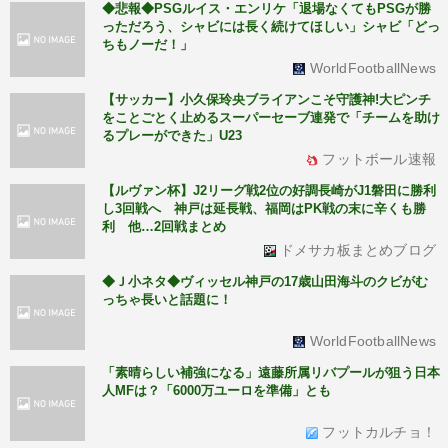
◆悲報◆PSGルイス・エンリケ「退場なくてもPSGが勝
っただろう、シャビには長く続けてほしい」シャビ「どっ
ちもノーだ！」
WorldFootballNews
【サッカー】小久保玲央ブライアンこそ守護神!大ピンチ
をことごとく止めるスーパーセーブ連発で「チームを助け
るプレーができた」U23
フットボール速報
【ルヴァン杯】J2リーグ戦2位の好調長崎がJ1磐田に勝利
し3回戦へ 神戸は延長戦、福岡はPK戦の末に辛くも勝
利 他…2回戦まとめ
ドメサカ板まとめブログ
◆Ｊ小ネタ◆ヴィッセル神戸の17歳山田海斗のクビがむ
っちゃ長いと話題に！
WorldFootballNews
「素晴らしい補強になる」遠藤所属リバプールが狙う日本
人MFは？「6000万ユーロを準備」とも
フットカルチョ！