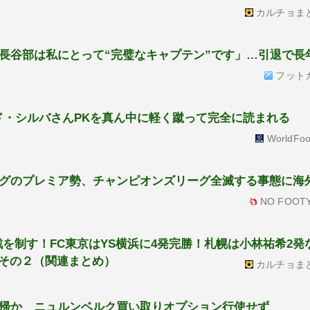
カルチョま
長谷部は私にとって“完璧なキャプテン”です」…引退で長
フット
ド・シルバさんPKを真ん中に軽く蹴って完全に読まれる
WorldFoo
グのプレミア勢、チャンピオンズリーグ全滅する事態に海
NO FOOTY
を制す！FC東京はYS横浜に4発完勝！札幌は小林祐希2発
めその２（関連まとめ）
カルチョま
帰か ニュルンベルク買い取りオプション行使せず