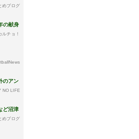
とめブログ
年の献身
カルチョ！
tballNews
外のアン
 NO LIFE
など沼津
とめブログ