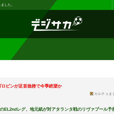
お知らせ :
表示設定機能を追加しまし
ゴロビンが足首捻挫で今季絶望か
カルチョま
のEL2ndレグ、地元紙が対アタランタ戦のリヴァプール予