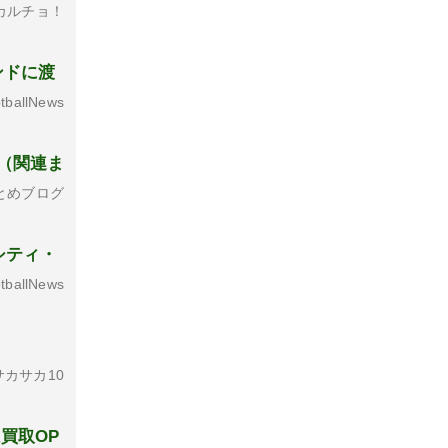
カルチョ！
ンドに渡
tballNews
（関連ま
とめブログ
シティ・
tballNews
カサカ10
買取OP