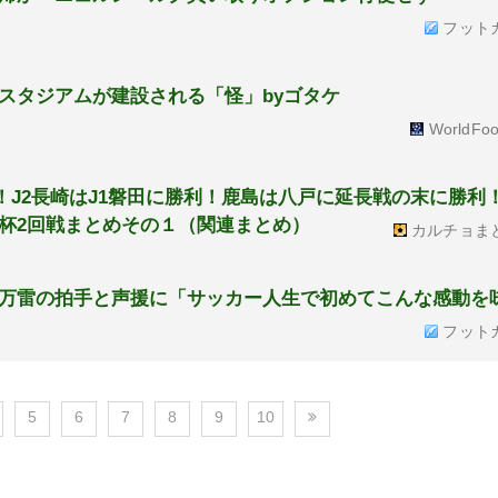
フット
スタジアムが建設される「怪」byゴタケ
WorldFoo
！J2長崎はJ1磐田に勝利！鹿島は八戸に延長戦の末に勝利
杯2回戦まとめその１（関連まとめ）
カルチョま
万雷の拍手と声援に「サッカー人生で初めてこんな感動を
フット
5
6
7
8
9
10