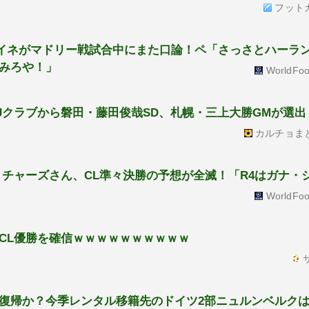
フット
イネがマドリー戦試合中にまた口論！ペ「さっさとハーラ
みろや！」
WorldFoo
Jクラブから磐田・藤田俊哉SD、札幌・三上大勝GMが選出
カルチョま
リチャーズさん、CL準々決勝の予想が全滅！「R4はガナ・
WorldFoo
CL優勝を確信ｗｗｗｗｗｗｗｗｗｗ
サ
復帰か？今季レンタル移籍先のドイツ2部ニュルンベルクは