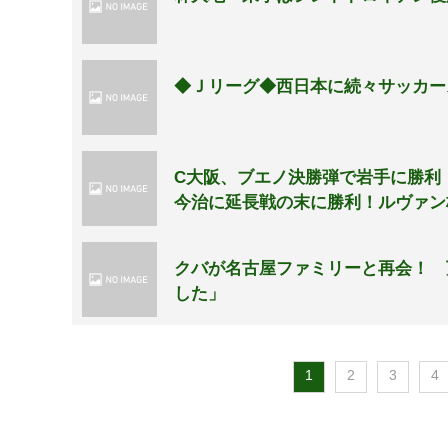
◆Ｊリーグ◆西日本に続々サッカー
C大阪、ブエノ決勝弾で岩手に勝利
今治に延長戦の末に勝利！ルヴァン
クバが名古屋ファミリーと再会！ 
した」
1
2
3
4