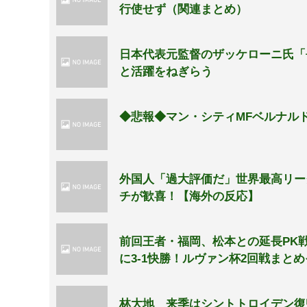
行使せず（関連まとめ）
日本代表元監督のザッケローニ氏「
と活躍をねぎらう
◆悲報◆マン・シティMFベルナル
外国人「過大評価だ」世界最高リー
チが歓喜！【海外の反応】
前回王者・福岡、松本との延長PK戦
に3-1快勝！ルヴァン杯2回戦まと
林大地 来季はシントトロイデン復