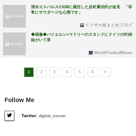
清水エスパルスのGMに就任した反町康治氏が会見 「非
常にサウダージな心境です」
ドメサカ板まとめブログ
◆画像◆バイエルン×マドリーのスタンドにドイツの叶姉
妹がいて草
WorldFootballNews
1
2
3
4
5
6
Follow Me
Twitter:
digital_soccer