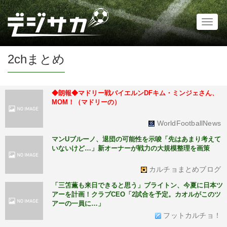
Toggl
naviga
2chまとめ
◆朗報◆マドリー戦バイエルンDFキム・ミンジェさん、
MOM！（マドリーの）
WorldFootballNews
マンUブルーノ、退団の可能性を示唆「先はあまり考えて
いないけど…」新オーナーが戦力の大規模整理を画策
カルチョまとめブログ
「三笘薫も来日できると思う」ブライトン、今夏に日本ツ
アーを計画！クラブCEO「2試合を予定。カオルがこのツ
アーの一員に…」
フットカルチョ！