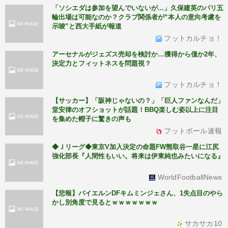
「ソシエダは参加を望んでいないが...」久保建英のパリ五
輪出場は可能なのか？クラブ関係者が“本人の意向考慮を
示唆”と西大手紙が報道
フットカルチョ！
アーセナルがジェズス売却を検討か…獲得から僅か2年、
決定力とフィットネスを問題視？
フットカルチョ！
【サッカー】「阪神じゃないの？」「巨人ファンなんだ」
堂安律のオフショットが話題！BBQ楽しむ姿以上に注目
を集めた帽子に驚きの声も
フットボール速報
◆Ｊリーグ◆東京V加入決定の命題FW熊取谷一星に江尻
強化部長『人間性もいい。将来は伊東純也みたいになる』
WorldFootballNews
【悲報】バイエルンDFキムミンジェさん、1失点目のやら
かし別角度で見るとｗｗｗｗｗｗｗ
サカサカ10