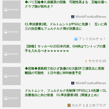
◆パリ五輪◆久保建英の招集 可能性高まる 五輪出場へ
クラブ側が前向き？
WorldFootballNews
CL準決勝第1戦、ドルトムントがPSGに先勝！ 互いに再
三の決定機もフュルクルク弾が決勝点に
フットカルチョ！
【朗報】サッカーU‐23日本代表、OA枠はワントップの選
手を入れるべきｗｗｗｗｗｗｗ
サカサカ10
◆悲報◆鹿島戦で右ひざ負傷のG大阪DF三浦弦太に長期
離脱の可能性 １日午後にMRI検査予定
WorldFootballNews
ドルトムント、フュルクルク先制弾でPSGに1-0先勝！CL
決勝進出に向け前進 CL準決勝第1戦（関連まとめ）
カルチョまとめブログ