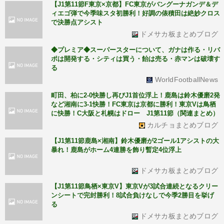
【J1第11節F東京×京都】FC東京がバングーナガンデ＆デ
ィエゴ弾で今季味スタ初勝利！好調の俵積田は絶妙クロス
で決勝点アシスト
ドメサカ板まとめブログ
◆プレミア◆スーパースターについて、ガナは作る・リバ
ポは開発する・シティは買う・飴は売る・赤マンは破壊す
る
WorldFootballNews
町田、柏に2-0快勝し再びJ1首位浮上！鹿島は鈴木優磨2発
など湘南に3-1快勝！FC東京は京都に勝利！東京Vは鳥栖
に快勝！C大阪と札幌はドロー J1第11節（関連まとめ）
カルチョまとめブログ
【J1第11節鹿島×湘南】鈴木優磨が2ゴール1アシストの大
暴れ！鹿島がホーム4連勝を飾り暫定4位浮上
ドメサカ板まとめブログ
【J1第11節鳥栖×東京V】東京Vが3試合連続となるクリー
ンシートで完封勝利！8試合負けなしで今季2勝目を挙げ
る
ドメサカ板まとめブログ