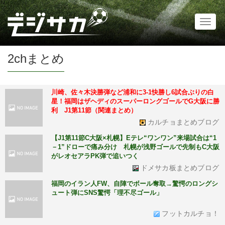
Toggl
naviga
2chまとめ
川崎、佐々木決勝弾など浦和に3-1快勝し6試合ぶりの白
星！福岡はザヘディのスーパーロングゴールでG大阪に勝
利 J1第11節（関連まとめ）
カルチョまとめブログ
【J1第11節C大阪×札幌】Eテレ“ワンワン”来場試合は“1
－1”ドローで痛み分け 札幌が浅野ゴールで先制もC大阪
がレオセアラPK弾で追いつく
ドメサカ板まとめブログ
福岡のイラン人FW、自陣でボール奪取→驚愕のロングシ
ュート弾にSNS驚愕「理不尽ゴール」
フットカルチョ！