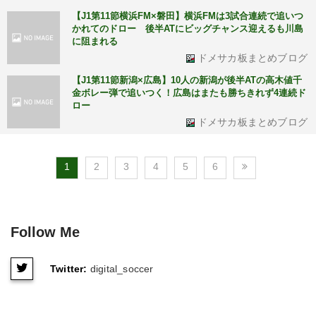
【J1第11節横浜FM×磐田】横浜FMは3試合連続で追いつ
かれてのドロー 後半ATにビッグチャンス迎えるも川島
に阻まれる
ドメサカ板まとめブログ
【J1第11節新潟×広島】10人の新潟が後半ATの高木値千
金ボレー弾で追いつく！広島はまたも勝ちきれず4連続ド
ロー
ドメサカ板まとめブログ
1
2
3
4
5
6
Follow Me
Twitter:
digital_soccer