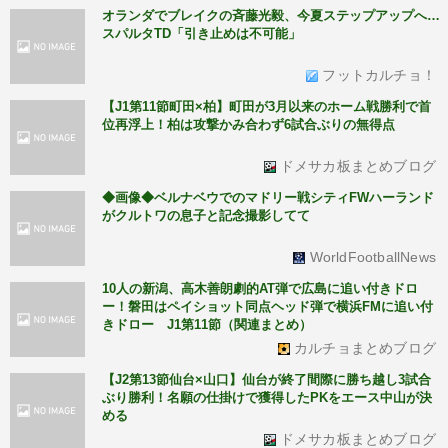
オランダでブレイクの斉藤光毅、今夏ステップアップへ…
スパルタTD「引き止めは不可能」
フットカルチョ！
【J1第11節町田×柏】町田が3月以来のホーム戦勝利で首
位再浮上！柏は攻撃かみ合わず6試合ぶりの無得点
ドメサカ板まとめブログ
◆画像◆ベルナベウでのマドリー戦シティFWハーランド
がクルトワの息子と記念撮影してて
WorldFootballNews
10人の新潟、高木善朗劇的AT弾で広島に追い付きドロ
ー！磐田はペイショット同点ヘッド弾で横浜FMに追い付
きドロー J1第11節（関連まとめ）
カルチョまとめブログ
【J2第13節仙台×山口】仙台が終了間際に勝ち越し3試合
ぶり勝利！名願の仕掛けで獲得したPKをエース中山が決
める
ドメサカ板まとめブログ