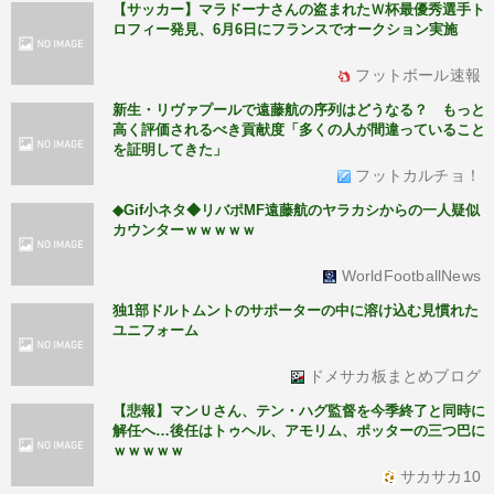
【サッカー】マラドーナさんの盗まれたＷ杯最優秀選手ト
ロフィー発見、6月6日にフランスでオークション実施
フットボール速報
新生・リヴァプールで遠藤航の序列はどうなる？ もっと
高く評価されるべき貢献度「多くの人が間違っていること
を証明してきた」
フットカルチョ！
◆Gif小ネタ◆リバポMF遠藤航のヤラカシからの一人疑似
カウンターｗｗｗｗｗ
WorldFootballNews
独1部ドルトムントのサポーターの中に溶け込む見慣れた
ユニフォーム
ドメサカ板まとめブログ
【悲報】マンＵさん、テン・ハグ監督を今季終了と同時に
解任へ…後任はトゥヘル、アモリム、ポッターの三つ巴に
ｗｗｗｗｗ
サカサカ10