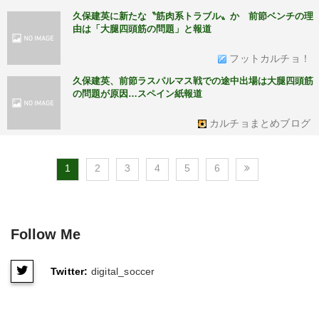
久保建英に新たな〝筋肉系トラブル〟か 前節ベンチの理
由は「大腿四頭筋の問題」と報道
フットカルチョ！
久保建英、前節ラスパルマス戦での途中出場は大腿四頭筋
の問題が原因…スペイン紙報道
カルチョまとめブログ
1
2
3
4
5
6
Follow Me
Twitter:
digital_soccer