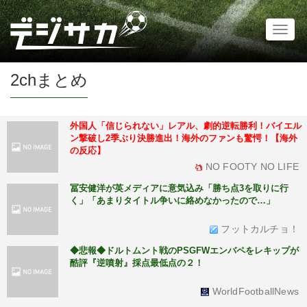
Toggl
naviga
2chまとめ
外国人「信じられない」レアル、劇的逆転勝利！バイエル
ン撃破し2季ぶり決勝進出！海外のファンも驚愕！【海外
の反応】
NO FOOTY NO LIFE
冨安健洋が英メディアに意気込み「勝ち点3を取りに行
く」「あまりタイトル争いに絡めなかったので…」
フットカルチョ！
◆悲報◆ドルトムント戦のPSGFWエンバペをレキップが
酷評『逆噴射』採点最低点の２！
WorldFootballNews