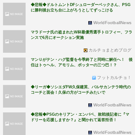
◆悲報◆ドルトムントDFシュローダーベックさん、PSG
に勝利後お立ち台に上がろうとしてずっこける
WorldFootballNews
マラドーナ氏の盗まれたW杯最優秀選手トロフィー、フラ
ンスで6月にオークション実施
カルチョまとめブログ
マンＵがテン・ハグ監督を今季終了と同時に解任へ！ 後
任はトゥヘル、アモリム、ポッターの三つ巴！？
フットカルチョ！
◆リーガ◆ソシエダFW久保建英、バルサカンテラ時代の
コーチと面会！久保の方がコーチみたいで
WorldFootballNews
◆悲報◆PSGのキリアン・エンバペ、敗戦後記者に『マ
ドリーを応援しますか？』と聞かれて返答拒否！
WorldFootballNews