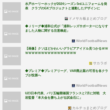
水戸ホーリーホックが2024シーズン3rdユニフォームを発
表 クラブのGXプロジェクトと連動したデザインに
ドメサカ板まとめブログ
◆Ｊリーグ◆浦和公式が「浦和レッズサポーターになりす
ました人物に関する注意喚起」
WorldFootballNews
【画像】クソほどかわいいグラビアアイドル見つかるＷＷ
ＷＷＷＷＷＷＷＷＷＷＷＷＷＷＷＷ
サカラボ
◆プレミア◆プレミアリーグ、VAR廃止案の可否を各クラ
ブが投票へ
WorldFootballNews
U23日本代表、パリ五輪開催国フランスと7月に対戦 大
岩監督「本大会を勝ち上がる試金石に」
カルチョまとめブログ