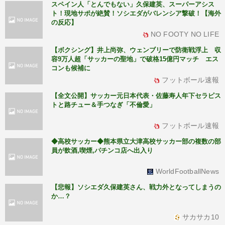
スペイン人「とんでもない」久保建英、スーパーアシス
ト！現地サポが絶賛！ソシエダがバレンシア撃破！【海外
の反応】
NO FOOTY NO LIFE
【ボクシング】井上尚弥、ウェンブリーで防衛戦浮上 収
容9万人超「サッカーの聖地」で破格15億円マッチ エス
コンも候補に
フットボール速報
【全文公開】サッカー元日本代表・佐藤寿人年下セラピス
トと路チュー＆手つなぎ「不倫愛」
フットボール速報
◆高校サッカー◆熊本県立大津高校サッカー部の複数の部
員が飲酒,喫煙,パチンコ店へ出入り
WorldFootballNews
【悲報】ソシエダ久保建英さん、戦力外となってしまうの
か…？
サカサカ10