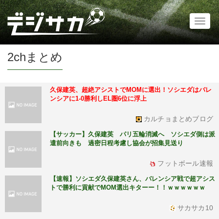
Toggl
naviga
2chまとめ
久保建英、超絶アシストでMOMに選出！ソシエダはバレ
ンシアに1-0勝利しEL圏6位に浮上
カルチョまとめブログ
【サッカー】久保建英 パリ五輪消滅へ ソシエダ側は派
遣前向きも 過密日程考慮し協会が招集見送り
フットボール速報
【速報】ソシエダ久保建英さん、バレンシア戦で超アシス
トで勝利に貢献でMOM選出キターー！！ｗｗｗｗｗｗ
サカサカ10