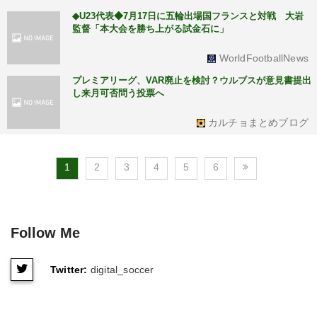
◆U23代表◆7月17日に五輪出場国フランスと対戦 大岩
監督「本大会を勝ち上がる試金石に」
WorldFootballNews
プレミアリーグ、VAR廃止を検討？ウルブスが意見書提出
し来月可否問う投票へ
カルチョまとめブログ
1
2
3
4
5
6
Follow Me
Twitter:
digital_soccer