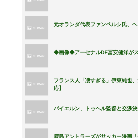
元オランダ代表ファンペルシ氏、ヘ
◆画像◆アーセナルDF冨安健洋が
フランス人「凄すぎる」伊東純也、
応】
バイエルン、トゥヘル監督と交渉決
鹿島アントラーズがサッカー漫画「GI