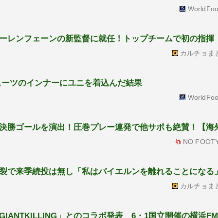
WorldFoo
ーレンフェーンの新監督に就任！トップチームで初の指揮
カルチョま
スーツのインナーにユニを着込んだ結果
WorldFoo
決勝ゴールを演出！圧巻プレー連発で他サポも絶賛！【海
NO FOOTY
裂で来季続投は無し「私はバイエルンを離れることになる
カルチョま
ANTKILLING」とのコラボ発表 6・1国立開催の横浜F