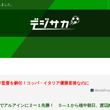
お知らせ :
表示設定機能を追加しまし
リ監督を解任！コッパ・イタリア優勝直後なのに
WorldFoo
でアルアインに２ー１先勝！ ０―１から植中朝日、渡辺