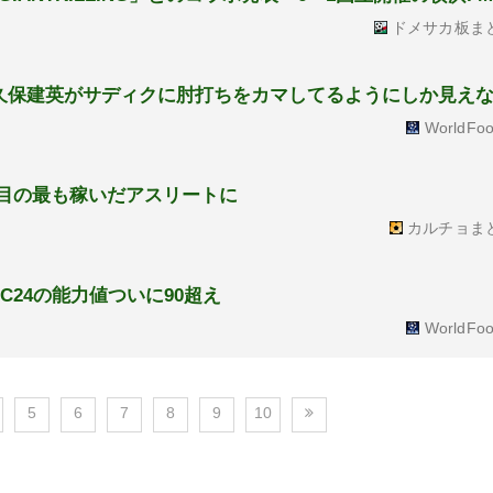
ドメサカ板ま
久保建英がサディクに肘打ちをカマしてるようにしか見え
WorldFoo
度目の最も稼いだアスリートに
カルチョま
C24の能力値ついに90超え
WorldFoo
5
6
7
8
9
10