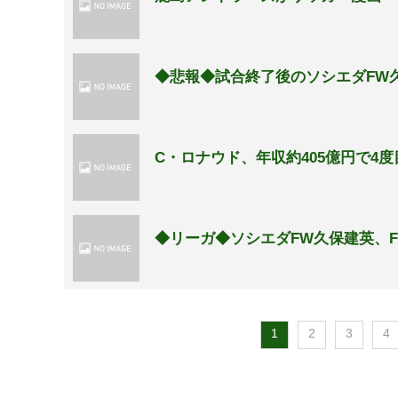
◆悲報◆試合終了後のソシエダFW
C・ロナウド、年収約405億円で4
◆リーガ◆ソシエダFW久保建英、F
1
2
3
4