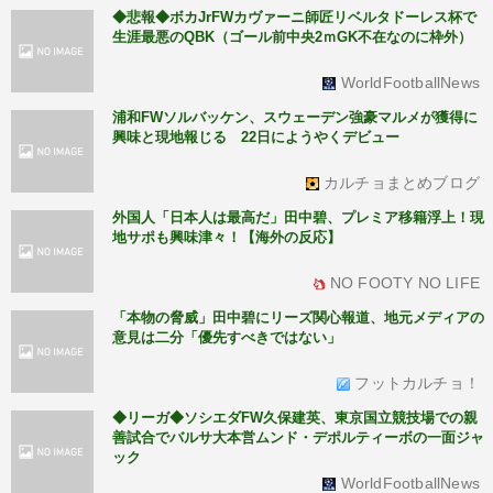
◆悲報◆ボカJrFWカヴァーニ師匠リベルタドーレス杯で
生涯最悪のQBK（ゴール前中央2ｍGK不在なのに枠外）
WorldFootballNews
浦和FWソルバッケン、スウェーデン強豪マルメが獲得に
興味と現地報じる 22日にようやくデビュー
カルチョまとめブログ
外国人「日本人は最高だ」田中碧、プレミア移籍浮上！現
地サポも興味津々！【海外の反応】
NO FOOTY NO LIFE
「本物の脅威」田中碧にリーズ関心報道、地元メディアの
意見は二分「優先すべきではない」
フットカルチョ！
◆リーガ◆ソシエダFW久保建英、東京国立競技場での親
善試合でバルサ大本営ムンド・デポルティーボの一面ジャ
ック
WorldFootballNews