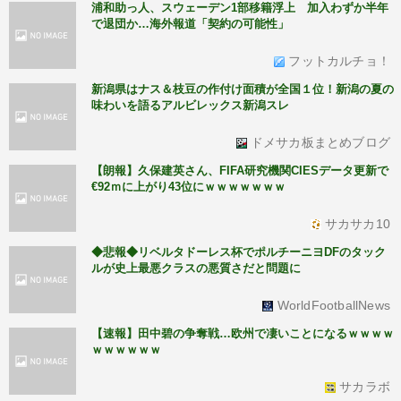
浦和助っ人、スウェーデン1部移籍浮上 加入わずか半年
で退団か…海外報道「契約の可能性」
フットカルチョ！
新潟県はナス＆枝豆の作付け面積が全国１位！新潟の夏の
味わいを語るアルビレックス新潟スレ
ドメサカ板まとめブログ
【朗報】久保建英さん、FIFA研究機関CIESデータ更新で
€92ｍに上がり43位にｗｗｗｗｗｗｗ
サカサカ10
◆悲報◆リベルタドーレス杯でポルチーニヨDFのタック
ルが史上最悪クラスの悪質さだと問題に
WorldFootballNews
【速報】田中碧の争奪戦…欧州で凄いことになるｗｗｗｗ
ｗｗｗｗｗｗ
サカラボ