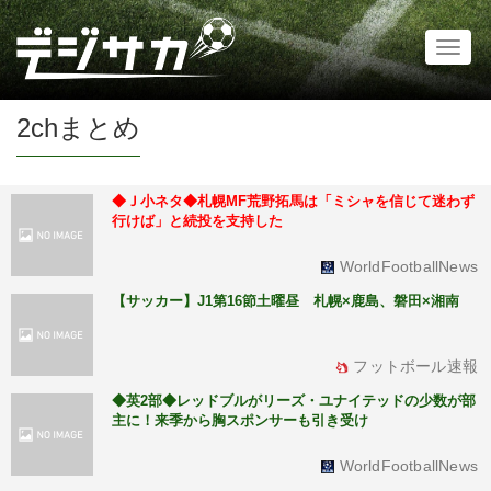
Toggl
naviga
2chまとめ
◆Ｊ小ネタ◆札幌MF荒野拓馬は「ミシャを信じて迷わず
行けば」と続投を支持した
WorldFootballNews
【サッカー】J1第16節土曜昼 札幌×鹿島、磐田×湘南
フットボール速報
◆英2部◆レッドブルがリーズ・ユナイテッドの少数が部
主に！来季から胸スポンサーも引き受け
WorldFootballNews