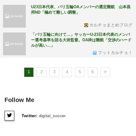
U23日本代表、パリ五輪OAメンバーの選定難航 山本昌
邦ND「極めて難しい調整」
カルチョまとめブログ
「パリ五輪に向けて…」サッカーU-23日本代表のメンバ
ー選考基準を語る大岩監督。OA枠は難航「交渉のハード
ルが高い…」
フットカルチョ！
1
2
3
4
5
6
Follow Me
Twitter:
digital_soccer