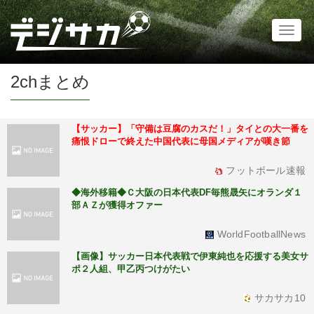
Toggl
naviga
2chまとめ
【サッカー】「守備は豆腐のカスだ！」タイとの大一番を
痛恨ドローで終えた中国代表に母国メディアが嘆き節
フットボール速報
◆海外移籍◆Ｃ大阪の日本代表DF毎熊晟矢にオランダ１
部ＡＺが獲得オファー
WorldFootballNews
【画像】サッカー日本代表戦で伊東純也を応援する美女サ
ポ２人組、甲乙丙つけがたい
サカサカ10