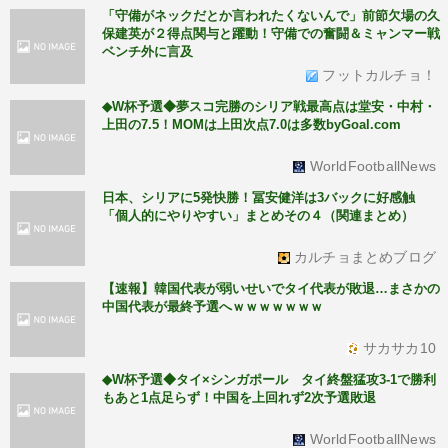
「守備がネックだとか言われたくないんで」前節欠場の久
保建英が２得点関与と躍動！守備での奮闘＆ミャンマー戦
ベンチ外に言及
フットカルチョ！
◆W杯予選◆夢スコ完勝のシリア戦最高点は堂安・中村・
上田の7.5！MOMは上田次点7.0は多数byGoal.com
WorldFootballNews
日本、シリアに5発快勝！冨安健洋は3バックに好感触
「個人的にやりやすい」まとめその４（関連まとめ）
カルチョまとめブログ
【速報】韓国代表が弱いせいでタイ代表が敗退…まさかの
中国代表が最終予選へｗｗｗｗｗｗｗ
サカサカ10
◆W杯予選◆タイ×シンガポール タイ終盤猛攻3-1で勝利
もあと1点足らず！中国を上回れず2次予選敗退
WorldFootballNews