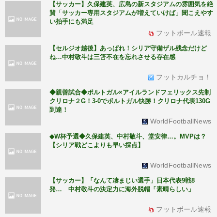
【サッカー】久保建英、広島の新スタジアムの雰囲気を絶
賛「サッカー専用スタジアムが増えていけば」聞こえやす
い拍手にも満足
フットボール速報
【セルジオ越後】あっぱれ！シリア守備ザル残念だけど
ね…中村敬斗は三笘不在を忘れさせる存在感
フットカルチョ！
◆親善試合◆ポルトガル×アイルランドフェリックス先制
クリロナ２G！3-0でポルトガル快勝！クリロナ代表130G
到達！
WorldFootballNews
◆W杯予選◆久保建英、中村敬斗、堂安律…。MVPは？
【シリア戦どこよりも早い採点】
WorldFootballNews
【サッカー】「なんて凄まじい選手」日本代表9戦8
発… 中村敬斗の決定力に海外脱帽「素晴らしい」
フットボール速報