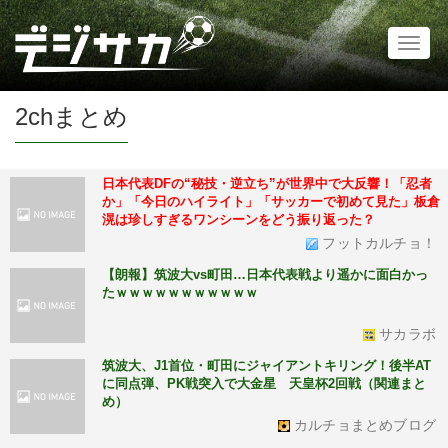
Toggl
naviga
2chまとめ
日本代表DFの“秘技・逆立ち”が世界中で大反響！「忍者
か」「今日のハイライト」「サッカーで初めて見た」板倉
滉は珍しすぎるワンシーンをどう振り返った？
フットカルチョ！
【朗報】筑波大vs町田…日本代表戦より遥かに面白かっ
たｗｗｗｗｗｗｗｗｗｗｗ
サカラボ
筑波大、J1首位・町田にジャイアントキリング！後半AT
に同点弾、PK戦突入で大金星 天皇杯2回戦（関連まと
め）
カルチョまとめブログ