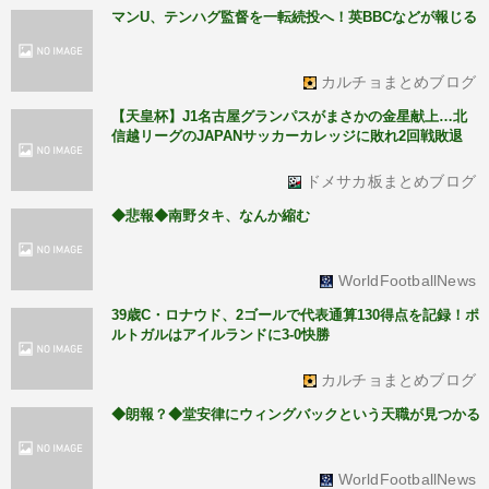
マンU、テンハグ監督を一転続投へ！英BBCなどが報じる
カルチョまとめブログ
【天皇杯】J1名古屋グランパスがまさかの金星献上…北
信越リーグのJAPANサッカーカレッジに敗れ2回戦敗退
ドメサカ板まとめブログ
◆悲報◆南野タキ、なんか縮む
WorldFootballNews
39歳C・ロナウド、2ゴールで代表通算130得点を記録！ポ
ルトガルはアイルランドに3-0快勝
カルチョまとめブログ
◆朗報？◆堂安律にウィングバックという天職が見つかる
WorldFootballNews