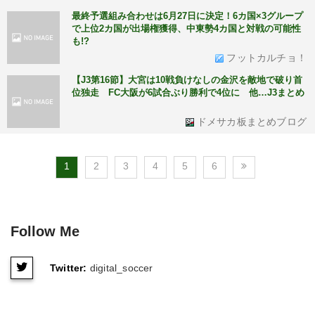
最終予選組み合わせは6月27日に決定！6カ国×3グループ
で上位2カ国が出場権獲得、中東勢4カ国と対戦の可能性
も!?
フットカルチョ！
【J3第16節】大宮は10戦負けなしの金沢を敵地で破り首
位独走 FC大阪が6試合ぶり勝利で4位に 他…J3まとめ
ドメサカ板まとめブログ
1
2
3
4
5
6
Follow Me
Twitter:
digital_soccer