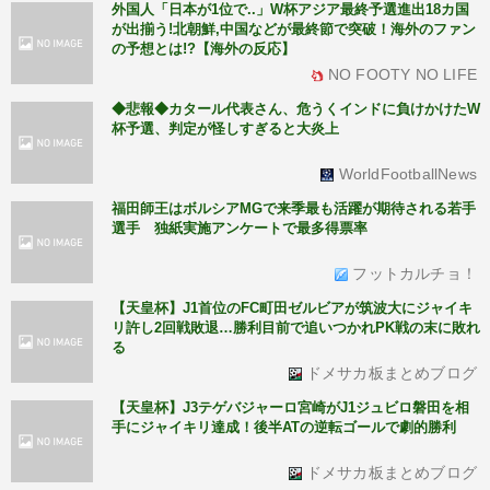
外国人「日本が1位で..」W杯アジア最終予選進出18カ国
が出揃う!北朝鮮,中国などが最終節で突破！海外のファン
の予想とは!?【海外の反応】
NO FOOTY NO LIFE
◆悲報◆カタール代表さん、危うくインドに負けかけたW
杯予選、判定が怪しすぎると大炎上
WorldFootballNews
福田師王はボルシアMGで来季最も活躍が期待される若手
選手 独紙実施アンケートで最多得票率
フットカルチョ！
【天皇杯】J1首位のFC町田ゼルビアが筑波大にジャイキ
リ許し2回戦敗退…勝利目前で追いつかれPK戦の末に敗れ
る
ドメサカ板まとめブログ
【天皇杯】J3テゲバジャーロ宮崎がJ1ジュビロ磐田を相
手にジャイキリ達成！後半ATの逆転ゴールで劇的勝利
ドメサカ板まとめブログ