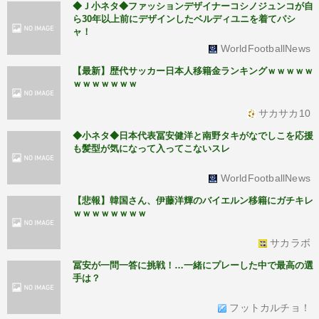
◆Ｊ小ネタ◆ファッションデザイナーコシノジュンコが自
ら30年以上前にデザインしたベルディユニを着てパシ
ャ！
WorldFootballNews
【最新】歴代サッカー日本人移籍金ランキングｗｗｗｗｗ
ｗｗｗｗｗｗｗ
サカサカ10
◆小ネタ◆日本代表冨安健洋と南野タキがなでしこを応援
も髪型が気になって入ってこないスレ
WorldFootballNews
【悲報】韓国さん、伊藤洋輝のバイエルン移籍にガチキレ
ｗｗｗｗｗｗｗｗ
サカラボ
冨安が一問一答に挑戦！…一緒にプレーした中で最高の選
手は？
フットカルチョ！