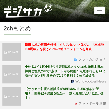
Toggl
naviga
2chまとめ
鎌田大地の移籍先候補！クリスタル・パレス、「本拠地
100周年」を祝う2024-25新ユニフォームを発表
フットカルチョ！
◆ﾓｰﾘｽﾚﾍﾞﾛ杯◆5-6位決定戦U23メキシコ×U19日本日本、
神田と塩貝のGで2点リードから終盤１点返されるもATに
石井がダメ押しG決めて1-3で勝利！５位で終える
WorldFootballNews
【サッカー】長谷部誠氏がABEMAのEURO解説に登
場！…開幕戦＆決勝を担当へ「熱く見届けたいと思いま
す」
フットボール速報