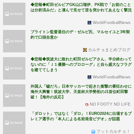
◆悲報◆町田ゼルビアGK山口瑠伊、PK戦で「お前のこと
は分析済みだ」と凄んで見せて逆を突かれてあえなく撃沈
WorldFootballNews
ブライトン監督退任のデ・ゼルビ氏、マルセイユと3年契
約で口頭合意か
カルチョまとめブログ
◆悲報◆筑波大に敗れた町田ゼルビアさん、半分終わって
ないのに「Ｊ１優勝へのプロローグ」と自ら盛大なフラグ
を建ててしまう
WorldFootballNews
外国人「嘘だろ」日本サッカーで起きた衝撃の番狂わせに
海外大興奮！筑波大学、天皇杯大学勢初のJ1首位町田撃
破！【海外の反応】
NO FOOTY NO LIFE
「ダロット」ではなく「ダロ」！EURO2024に出場するプ
レミア選手の「本人による名前発音ビデオ」が話題
フットカルチョ！