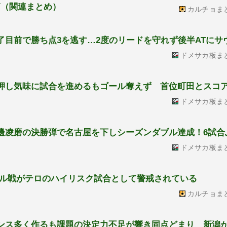
節（関連まとめ）
カルチョま
終了目前で勝ち点3を逃す…2度のリードを守れず後半ATにサ
ドメサカ板ま
終始押し気味に試合を進めるもゴール奪えず 首位町田とスコ
ドメサカ板ま
渡邊凌磨の決勝弾で名古屋を下しシーズンダブル達成！6試合
ドメサカ板ま
ル戦がテロのハイリスク試合として警戒されている
カルチョま
チャンス多く作るも課題の決定力不足が響き同点どまり 新潟