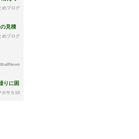
とめブログ
後の見積
とめブログ
tballNews
金繰りに困
カサカ10