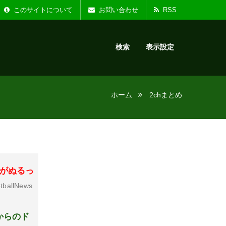
た。
お知らせ :
リニ
このサイトについて
お問い合わせ
RSS
検索
表示設定
ホーム
2chまとめ
ルがぬるっ
tballNews
からのド