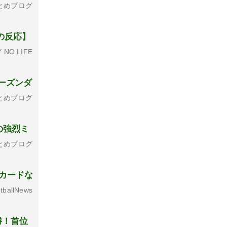
とめブログ
の反応】
 NO LIFE
シーズンダ
とめブログ
の強烈ミ
とめブログ
カードな
tballNews
勝！首位