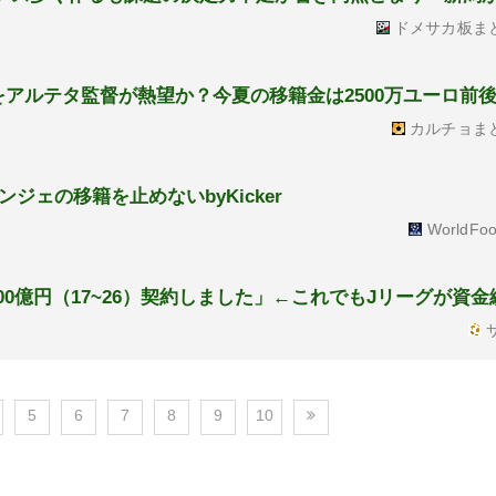
ドメサカ板ま
をアルテタ監督が熱望か？今夏の移籍金は2500万ユーロ前
カルチョま
ェの移籍を止めないbyKicker
WorldFoo
100億円（17~26）契約しました」←これでもJリーグが資
サ
5
6
7
8
9
10