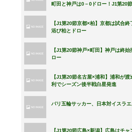
町田と神戸は0－0ドロー！J1第20
【J1第20節京都×柏】京都は試合
浴び柏とドロー
【J1第20節神戸×町田】神戸は
ロー
【J1第20節名古屋×浦和】浦和が
利でシーズン後半戦白星発進
パリ五輪サッカー、日本対イスラエ
【J1第20節広島×新潟】広島は