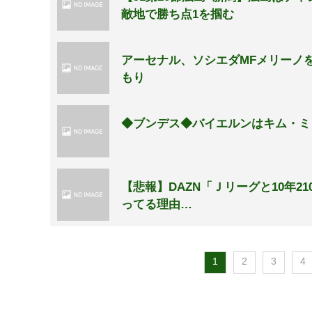
敵地で勝ち点1を掴む
アーセナル、ソシエダMFメリーノ
もり
◆ブンデス◆バイエルンはキム・ミンジ
【悲報】DAZN「Ｊリーグと10年2
ってる理由…
1
2
3
4