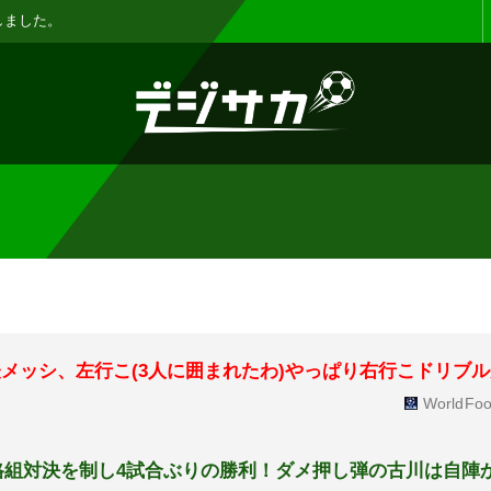
お知らせ :
表示設定機能を追加しまし
表メッシ、左行こ(3人に囲まれたわ)やっぱり右行こドリブ
WorldFoo
昇格組対決を制し4試合ぶりの勝利！ダメ押し弾の古川は自陣