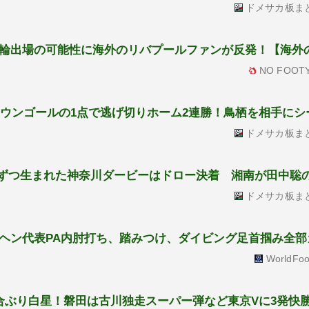
ドメサカ板ま
輪出場の可能性に海外のリバプールファンが反発！【海外
NO FOOTY
がオウンゴールの1点で逃げ切りホーム2連勝！鳥栖を相手に
ドメサカ板ま
1点ずつ生まれた神奈川ダービーはドロー決着 湘南が田中聡
ドメサカ板ま
ヘン代表PA内肘打ち、踏みつけ、ダイビング足首掴み全部
WorldFoo
合ぶり白星！磐田は古川独走スーパー弾など東京Vに3発快