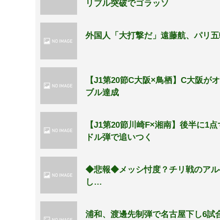
リブル突破でゴラッソ
外国人「大打撃だ」遠藤航、パリ五
【J1第20節C大阪×鳥栖】C大阪
ブル達成
【J1第20節川崎F×湘南】後半に
ドル弾で追いつく
◆悲報◆メッシ忖度？チリ戦のアル
し…
浦和、渡邊先制弾で名古屋下し6試