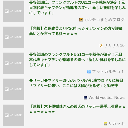
長谷部誠氏、フランクフルトのU21コーチ就任が決定！元
日本代表キャプテンが指導者の道へ「新しい挑戦を楽しみ
にしています」
カルチョまとめブログ
【悲報】久保建英よりPSG行ったイガンインの方が評価
高いとか言ってる奴ｗｗｗｗ
サカサカ10
長谷部誠のフランクフルトU-21コーチ就任が決定！元日
本代表キャプテンが指導者の道へ「新しい挑戦を楽しみに
しています」
フットカルチョ！
◆リーガ◆マドリーDFカルバハルが代表でロドリに毎日
「マドリーに来い、ここには太陽があるぞ」と勧誘中
WorldFootballNews
【速報】木下優樹菜さんの彼氏のサッカー選手…引退ｗｗ
ｗｗｗｗｗｗｗ
サカラボ