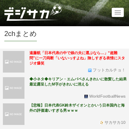
Toggl
naviga
2chまとめ
遠藤航「日本代表の中で娘の夫に選ぶなら…」“超難
問”に一刀両断「いないっすよね」険しすぎる表情にスタ
ジオ爆笑
フットカルチョ！
◆小ネタ◆キリアン・エムバペさんきれいに散髪した結果
最近露呈したM字がきれいに消える
WorldFootballNews
【悲報】日本代表GK鈴木ザイオンとかいう日本国内と海
外の評価違いすぎる男ｗｗｗ
サカサカ10