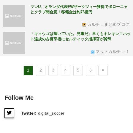
マンU、オランダ代表FWザークツィー獲得でボローニャ
とクラブ間合意！移籍金は約73億円
カルチョまとめブログ
「キョウゴは輝いていた。見事だ」早くもキレキレ！ハッ
ト達成の古橋亨梧にセルティック指揮官が賛辞
フットカルチョ！
1
2
3
4
5
6
Follow Me
Twitter:
digital_soccer