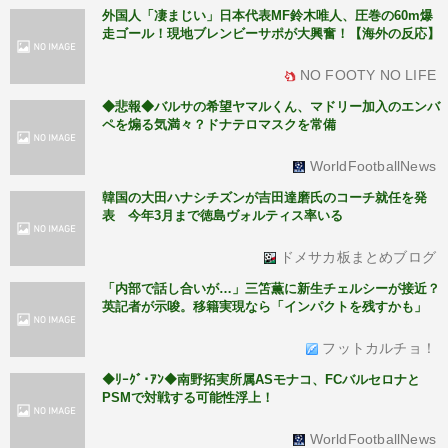
外国人「凄まじい」日本代表MF鈴木唯人、圧巻の60m爆
走ゴール！現地ブレンビーサポが大興奮！【海外の反応】
NO FOOTY NO LIFE
◆悲報◆バルサの希望ヤマルくん、マドリー加入のエンバ
ペを煽る気満々？ドナテロマスクを常備
WorldFootballNews
韓国の大田ハナシチズンが吉田達磨氏のコーチ就任を発
表 今年3月まで徳島ヴォルティス率いる
ドメサカ板まとめブログ
「内部で話し合いが…」三笘薫に新生チェルシーが接近？
英記者が示唆。移籍実現なら「インパクトを残すかも」
フットカルチョ！
◆ﾘｰｸﾞ･ｱﾝ◆南野拓実所属ASモナコ、FCバルセロナと
PSMで対戦する可能性浮上！
WorldFootballNews