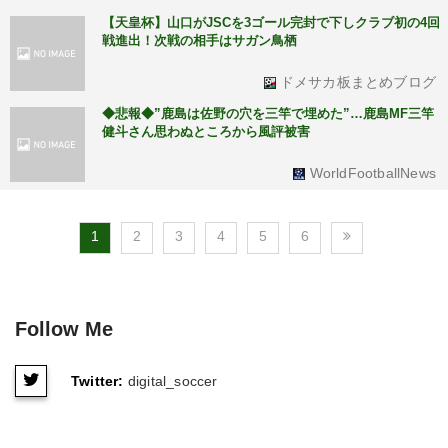
【天皇杯】山口がJSCを3ゴール完封で下しクラブ初の4回
戦進出！次戦の相手はサガン鳥栖
ドメサカ板まとめブログ
◆悲報◆”鹿島は佐野の穴を三竿で埋めた”…鹿島MF三竿
健斗さん思わぬところから風評被害
WorldFootballNews
1
2
3
4
5
6
Follow Me
Twitter:
digital_soccer