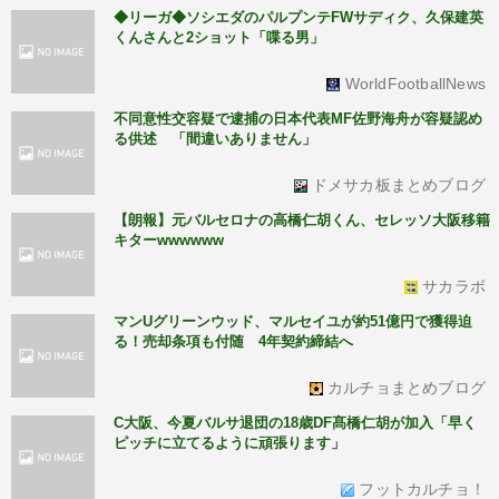
◆リーガ◆ソシエダのパルプンテFWサディク、久保建英
くんさんと2ショット「喋る男」
WorldFootballNews
不同意性交容疑で逮捕の日本代表MF佐野海舟が容疑認め
る供述 「間違いありません」
ドメサカ板まとめブログ
【朗報】元バルセロナの高橋仁胡くん、セレッソ大阪移籍
キターwwwwww
サカラボ
マンUグリーンウッド、マルセイユが約51億円で獲得迫
る！売却条項も付随 4年契約締結へ
カルチョまとめブログ
C大阪、今夏バルサ退団の18歳DF髙橋仁胡が加入「早く
ピッチに立てるように頑張ります」
フットカルチョ！