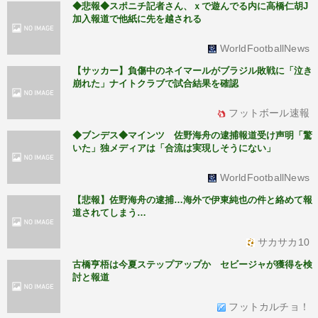
◆悲報◆スポニチ記者さん、ｘで遊んでる内に高橋仁胡J
加入報道で他紙に先を越される
WorldFootballNews
【サッカー】負傷中のネイマールがブラジル敗戦に「泣き
崩れた」ナイトクラブで試合結果を確認
フットボール速報
◆ブンデス◆マインツ 佐野海舟の逮捕報道受け声明「驚
いた」独メディアは「合流は実現しそうにない」
WorldFootballNews
【悲報】佐野海舟の逮捕…海外で伊東純也の件と絡めて報
道されてしまう…
サカサカ10
古橋亨梧は今夏ステップアップか セビージャが獲得を検
討と報道
フットカルチョ！