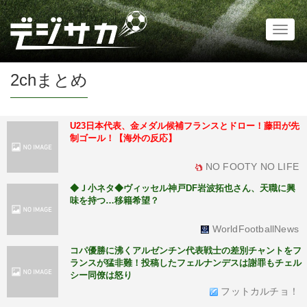
Toggl
naviga
2chまとめ
U23日本代表、金メダル候補フランスとドロー！藤田が先
制ゴール！【海外の反応】
NO FOOTY NO LIFE
◆Ｊ小ネタ◆ヴィッセル神戸DF岩波拓也さん、天職に興
味を持つ…移籍希望？
WorldFootballNews
コパ優勝に沸くアルゼンチン代表戦士の差別チャントをフ
ランスが猛非難！投稿したフェルナンデスは謝罪もチェル
シー同僚は怒り
フットカルチョ！