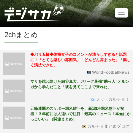
Toggl
naviga
2chまとめ
◆パリ五輪◆体操女子のコメントが清々しすぎると話題
に！「とても楽しい雰囲気」「どんどん高まった」「楽し
く演技できた」
WorldFootballNews
マリを跳ね除けた細谷真大、Jリーグ最強“助っ人”オルン
ガから学んだこと「彼を見てここまで来れた」
フットカルチョ！
五輪連覇のスケボー堀米雄斗を、新潟DF堀米悠斗が祝
福！３年前には人違いで注目「最高のニュース！本当にか
っこいい」（関連まとめ）
カルチョまとめブログ