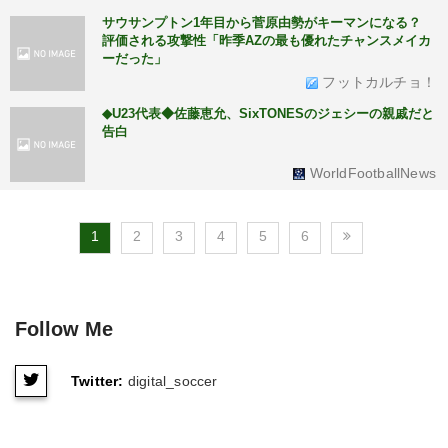
サウサンプトン1年目から菅原由勢がキーマンになる？
評価される攻撃性「昨季AZの最も優れたチャンスメイカ
ーだった」
フットカルチョ！
◆U23代表◆佐藤恵允、SixTONESのジェシーの親戚だと
告白
WorldFootballNews
1
2
3
4
5
6
Follow Me
Twitter:
digital_soccer