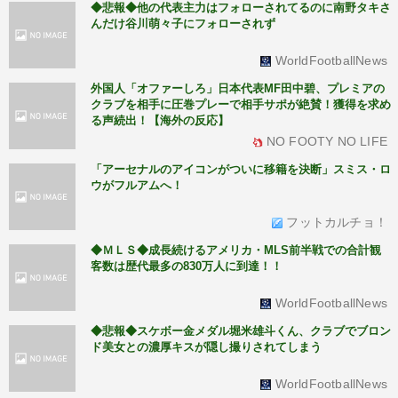
◆悲報◆他の代表主力はフォローされてるのに南野タキさ
んだけ谷川萌々子にフォローされず
WorldFootballNews
外国人「オファーしろ」日本代表MF田中碧、プレミアの
クラブを相手に圧巻プレーで相手サポが絶賛！獲得を求め
る声続出！【海外の反応】
NO FOOTY NO LIFE
「アーセナルのアイコンがついに移籍を決断」スミス・ロ
ウがフルアムへ！
フットカルチョ！
◆ＭＬＳ◆成長続けるアメリカ・MLS前半戦での合計観
客数は歴代最多の830万人に到達！！
WorldFootballNews
◆悲報◆スケボー金メダル堀米雄斗くん、クラブでブロン
ド美女との濃厚キスが隠し撮りされてしまう
WorldFootballNews