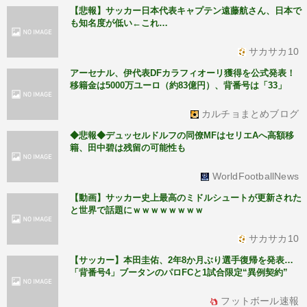
【悲報】サッカー日本代表キャプテン遠藤航さん、日本で
も知名度が低い←これ…
サカサカ10
アーセナル、伊代表DFカラフィオーリ獲得を公式発表！
移籍金は5000万ユーロ（約83億円）、背番号は「33」
カルチョまとめブログ
◆悲報◆デュッセルドルフの同僚MFはセリエAへ高額移
籍、田中碧は残留の可能性も
WorldFootballNews
【動画】サッカー史上最高のミドルシュートが更新された
と世界で話題にｗｗｗｗｗｗｗｗ
サカサカ10
【サッカー】本田圭佑、2年8か月ぶり選手復帰を発表…
「背番号4」ブータンのパロFCと1試合限定“異例契約”
フットボール速報