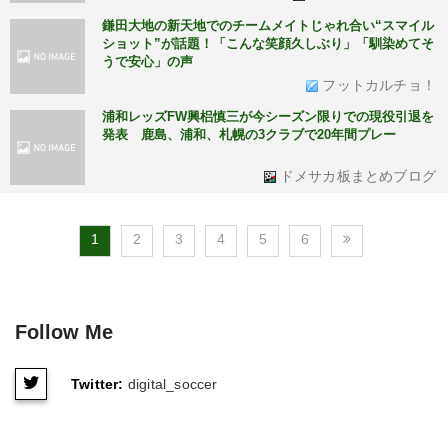
鎌田大地の新天地でのチームメイトじゃれ合い“スマイル
ショット”が話題！「こんな笑顔久しぶり」「馴染めてそ
うで安心」の声
フットカルチョ！
浦和レッズFW興梠慎三が今シーズン限りでの現役引退を
発表 鹿島、浦和、札幌の3クラブで20年間プレー
ドメサカ板まとめブログ
1
2
3
4
5
6
Follow Me
Twitter:
digital_soccer