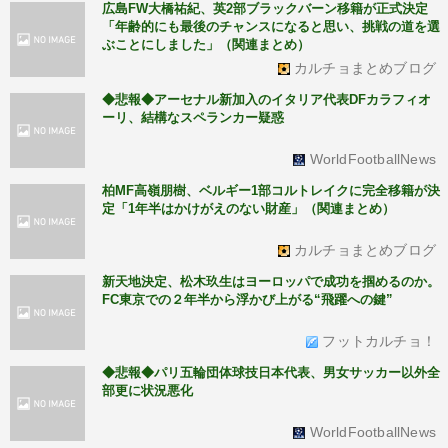
広島FW大橋祐紀、英2部ブラックバーン移籍が正式決定
「年齢的にも最後のチャンスになると思い、挑戦の道を選
ぶことにしました」（関連まとめ）
カルチョまとめブログ
◆悲報◆アーセナル新加入のイタリア代表DFカラフィオ
ーリ、結構なスペランカー疑惑
WorldFootballNews
柏MF高嶺朋樹、ベルギー1部コルトレイクに完全移籍が決
定「1年半はかけがえのない財産」（関連まとめ）
カルチョまとめブログ
新天地決定、松木玖生はヨーロッパで成功を掴めるのか。
FC東京での２年半から浮かび上がる“飛躍への鍵”
フットカルチョ！
◆悲報◆パリ五輪団体球技日本代表、男女サッカー以外全
部更に状況悪化
WorldFootballNews