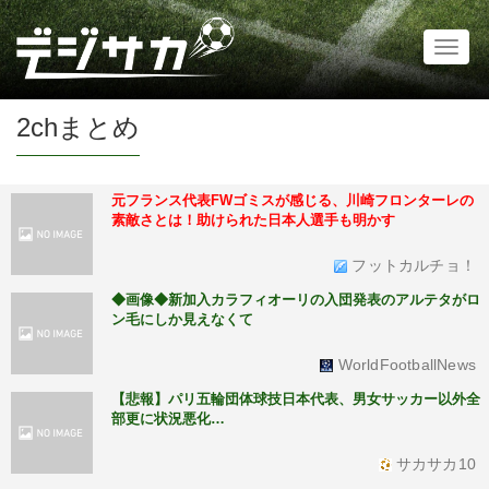
Toggl
naviga
2chまとめ
元フランス代表FWゴミスが感じる、川崎フロンターレの
素敵さとは！助けられた日本人選手も明かす
フットカルチョ！
◆画像◆新加入カラフィオーリの入団発表のアルテタがロ
ン毛にしか見えなくて
WorldFootballNews
【悲報】パリ五輪団体球技日本代表、男女サッカー以外全
部更に状況悪化…
サカサカ10