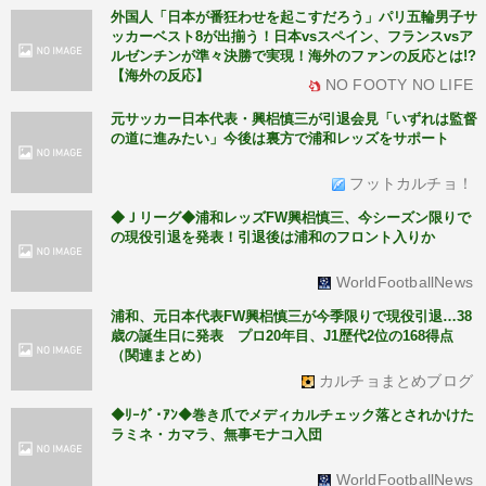
外国人「日本が番狂わせを起こすだろう」パリ五輪男子サ
ッカーベスト8が出揃う！日本vsスペイン、フランスvsア
ルゼンチンが準々決勝で実現！海外のファンの反応とは!?
【海外の反応】
NO FOOTY NO LIFE
元サッカー日本代表・興梠慎三が引退会見「いずれは監督
の道に進みたい」今後は裏方で浦和レッズをサポート
フットカルチョ！
◆Ｊリーグ◆浦和レッズFW興梠慎三、今シーズン限りで
の現役引退を発表！引退後は浦和のフロント入りか
WorldFootballNews
浦和、元日本代表FW興梠慎三が今季限りで現役引退…38
歳の誕生日に発表 プロ20年目、J1歴代2位の168得点
（関連まとめ）
カルチョまとめブログ
◆ﾘｰｸﾞ･ｱﾝ◆巻き爪でメディカルチェック落とされかけた
ラミネ・カマラ、無事モナコ入団
WorldFootballNews