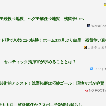
モ続投⇒地獄、ヘグモ解任⇒地獄…残留争いへ
WorldFoo
ド弾で京都に2-0快勝！ホーム3カ月ぶり白星 残留争い
カルチョま
」…セルティック指揮官が求めることとは？
フット
芸術的アシスト！浅野拓磨は巧妙ゴール！現地サポが称賛
NO FOOTY
新トトロ、監督解任か？スポニチ記者お漏らし