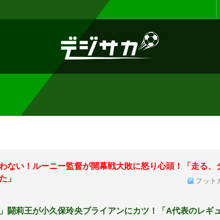
お知らせ :
表示設定機能を追加しまし
わない！ルーニー監督が開幕戦大敗に怒り心頭！「走る、
た」
フット
」闘莉王が小久保玲央ブライアンにカツ！「A代表のレギ