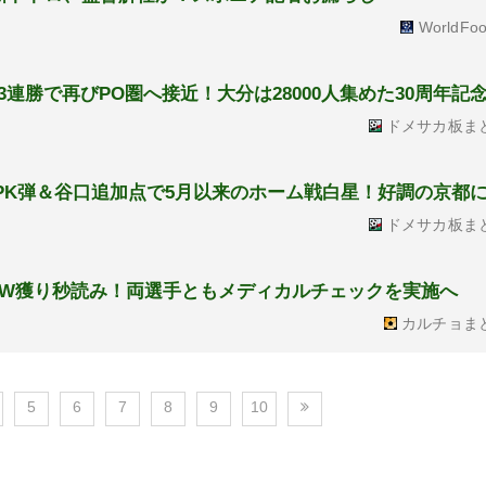
WorldFoo
の3連勝で再びPO圏へ接近！大分は28000人集めた30周年記
ドメサカ板ま
野PK弾＆谷口追加点で5月以来のホーム戦白星！好調の京都に
ドメサカ板ま
のW獲り秒読み！両選手ともメディカルチェックを実施へ
カルチョま
5
6
7
8
9
10