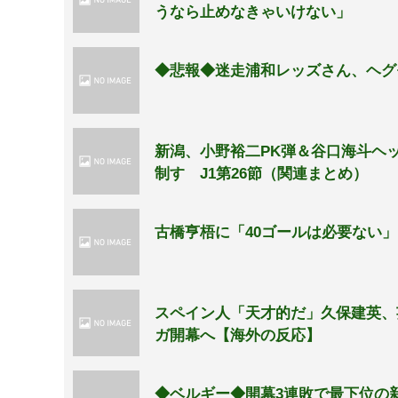
うなら止めなきゃいけない」
◆悲報◆迷走浦和レッズさん、ヘグ
新潟、小野裕二PK弾＆谷口海斗ヘッ
制す J1第26節（関連まとめ）
古橋亨梧に「40ゴールは必要ない
スペイン人「天才的だ」久保建英、
ガ開幕へ【海外の反応】
◆ベルギー◆開幕3連敗で最下位の