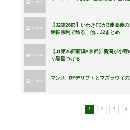
【J2第26節】いわきFCが3連敗後
逆転勝利で飾る 他…J2まとめ
【J1第26節新潟×京都】新潟が小
り黒星つける
マンU、DFデリフトとマズラウィ
1
2
3
4