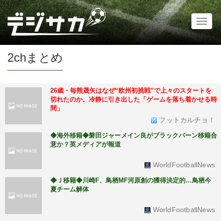
Toggl
naviga
2chまとめ
26歳・毎熊晟矢はなぜ“欧州初挑戦”で上々のスタートを
切れたのか。冷静に引き出した「ゲームを落ち着かせる時
間」
フットカルチョ！
◆海外移籍◆磐田ジャーメイン良がブラックバーン移籍合
意か？英メディアが報道
WorldFootballNews
◆Ｊ移籍◆川崎F、鳥栖MF河原創の獲得決定的…鳥栖今
夏チーム解体
WorldFootballNews