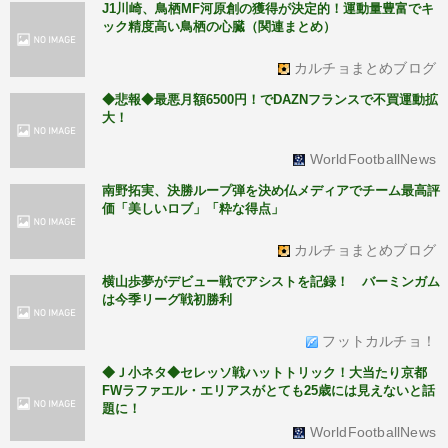
J1川崎、鳥栖MF河原創の獲得が決定的！運動量豊富でキ
ック精度高い鳥栖の心臓（関連まとめ）
カルチョまとめブログ
◆悲報◆最悪月額6500円！でDAZNフランスで不買運動拡
大！
WorldFootballNews
南野拓実、決勝ループ弾を決め仏メディアでチーム最高評
価「美しいロブ」「粋な得点」
カルチョまとめブログ
横山歩夢がデビュー戦でアシストを記録！ バーミンガム
は今季リーグ戦初勝利
フットカルチョ！
◆Ｊ小ネタ◆セレッソ戦ハットトリック！大当たり京都
FWラファエル・エリアスがとても25歳には見えないと話
題に！
WorldFootballNews