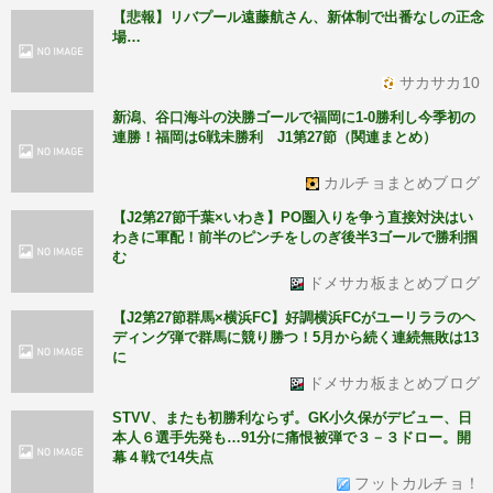
【悲報】リバプール遠藤航さん、新体制で出番なしの正念
場…
サカサカ10
新潟、谷口海斗の決勝ゴールで福岡に1-0勝利し今季初の
連勝！福岡は6戦未勝利 J1第27節（関連まとめ）
カルチョまとめブログ
【J2第27節千葉×いわき】PO圏入りを争う直接対決はい
わきに軍配！前半のピンチをしのぎ後半3ゴールで勝利掴
む
ドメサカ板まとめブログ
【J2第27節群馬×横浜FC】好調横浜FCがユーリララのヘ
ディング弾で群馬に競り勝つ！5月から続く連続無敗は13
に
ドメサカ板まとめブログ
STVV、またも初勝利ならず。GK小久保がデビュー、日
本人６選手先発も…91分に痛恨被弾で３－３ドロー。開
幕４戦で14失点
フットカルチョ！