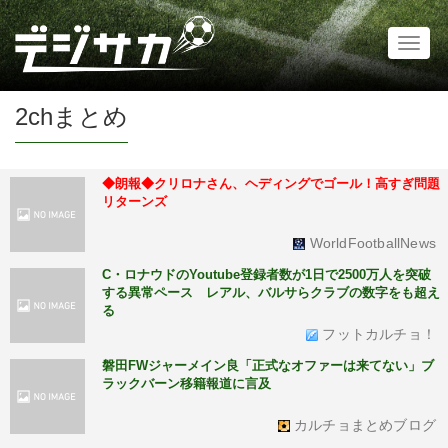
Toggl
naviga
2chまとめ
◆朗報◆クリロナさん、ヘディングでゴール！高すぎ問題
リターンズ
WorldFootballNews
C・ロナウドのYoutube登録者数が1日で2500万人を突破
する異常ペース レアル、バルサらクラブの数字をも超え
る
フットカルチョ！
磐田FWジャーメイン良「正式なオファーは来てない」ブ
ラックバーン移籍報道に言及
カルチョまとめブログ