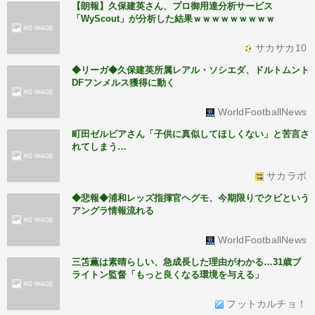
【朗報】久保建英さん、プロ御用達分析サービス
「WyScout」が分析した結果ｗｗｗｗｗｗｗｗｗ
サカサカ10
◆リーガ◆久保建英所属レアル・ソシエダ、ドルトムント
DFフンメルス獲得に動く
WorldFootballNews
町田ゼルビアさん「子供に真似してほしくない」と苦言さ
れてしまう…
サカラボ
◆悲報◆浦和レッズ指揮官ヘグモ、今期限りでクビという
アングラ情報流れる
WorldFootballNews
三笘薫は素晴らしい、急成長した理由がわかる…31歳ブ
ライトン監督「もっと良くなる環境を与える」
フットカルチョ！