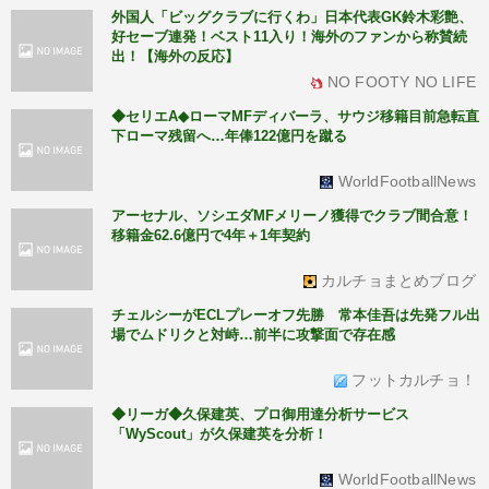
外国人「ビッグクラブに行くわ」日本代表GK鈴木彩艶、
好セーブ連発！ベスト11入り！海外のファンから称賛続
出！【海外の反応】
NO FOOTY NO LIFE
◆セリエA◆ローマMFディバーラ、サウジ移籍目前急転直
下ローマ残留へ…年俸122億円を蹴る
WorldFootballNews
アーセナル、ソシエダMFメリーノ獲得でクラブ間合意！
移籍金62.6億円で4年＋1年契約
カルチョまとめブログ
チェルシーがECLプレーオフ先勝 常本佳吾は先発フル出
場でムドリクと対峙…前半に攻撃面で存在感
フットカルチョ！
◆リーガ◆久保建英、プロ御用達分析サービス
「WyScout」が久保建英を分析！
WorldFootballNews