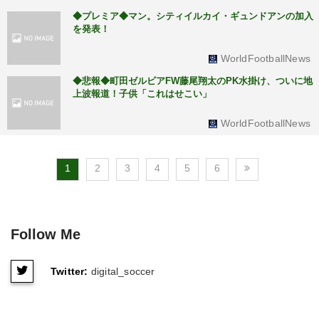
◆プレミア◆マン。シティイルカイ・ギュンドアンの加入
を発表！
WorldFootballNews
◆悲報◆町田ゼルビアFW藤尾翔太のPK水掛け、ついに地
上波報道！子供「これはせこい」
WorldFootballNews
1
2
3
4
5
6
Follow Me
Twitter:
digital_soccer