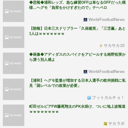
◆悲報◆浦和レッズ、急な練習OFFは単なるOFFだった模
様…ヘグモ「負荷をかけすぎたので」テヘペロ
WorldFootballNews
【朗報】日本三大ドリブラー「久保建英」「三笘薫」あと
1人はｗｗｗｗｗｗｗ
サカサカ10
◆画像◆アディダスのスパイクをアピールする南野拓実か
ら漂う別人感よ
WorldFootballNews
【浦和】ヘグモ監督が増加する日本人選手の欧州挑戦に私
見「国レベルでの政策が必要」
フットカルチョ！
町田ゼルビアFW藤尾翔太のPK水掛け、ついに地上波報道
ｗｗｗｗｗｗｗｗ
サカラボ