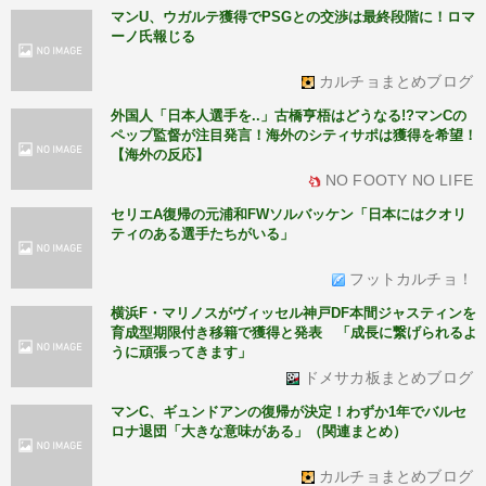
マンU、ウガルテ獲得でPSGとの交渉は最終段階に！ロマ
ーノ氏報じる
カルチョまとめブログ
外国人「日本人選手を..」古橋亨梧はどうなる!?マンCの
ペップ監督が注目発言！海外のシティサポは獲得を希望！
【海外の反応】
NO FOOTY NO LIFE
セリエA復帰の元浦和FWソルバッケン「日本にはクオリ
ティのある選手たちがいる」
フットカルチョ！
横浜F・マリノスがヴィッセル神戸DF本間ジャスティンを
育成型期限付き移籍で獲得と発表 「成長に繋げられるよ
うに頑張ってきます」
ドメサカ板まとめブログ
マンC、ギュンドアンの復帰が決定！わずか1年でバルセ
ロナ退団「大きな意味がある」（関連まとめ）
カルチョまとめブログ