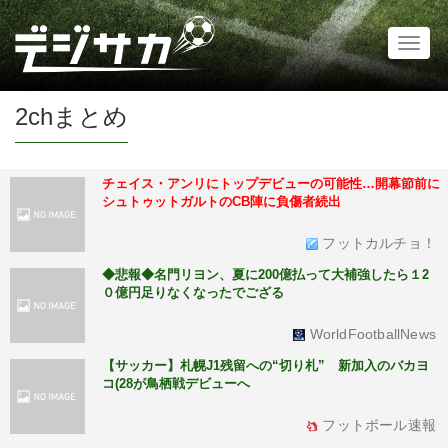
Toggl
naviga
2chまとめ
チェイス・アンリにトップデビューの可能性…開幕節前に
シュトゥットガルトのCB陣に負傷者続出
フットカルチョ！
◆悲報◆名門リヨン、夏に200億払って大補強したら１2
０億円足りなくなったでござる
WorldFootballNews
【サッカー】札幌J1残留への“切り札” 新加入のバカヨ
コ(28が鳥栖戦デビューへ
フットボール速報