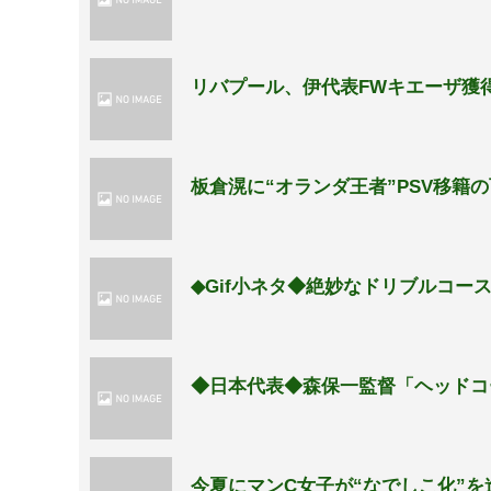
リバプール、伊代表FWキエーザ獲得
板倉滉に“オランダ王者”PSV移籍
◆Gif小ネタ◆絶妙なドリブルコー
◆日本代表◆森保一監督「ヘッドコ
今夏にマンC女子が“なでしこ化”