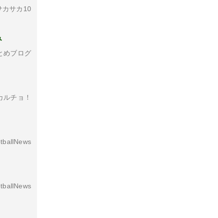
カサカ10
み
とめブログ
カルチョ！
tballNews
tballNews