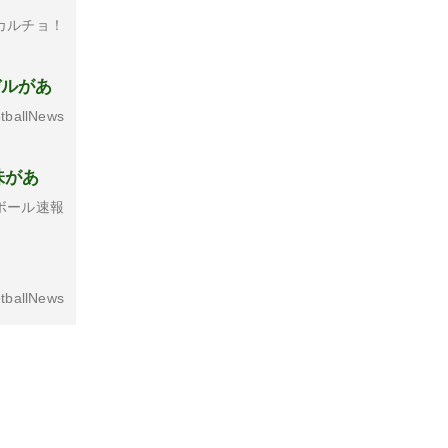
カルチョ！
デルがあ
tballNews
味があ
ボール速報
tballNews