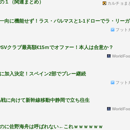
の１（関連まとめ）
カルチョま
一向に機能せず！ラス・パルマスと1-1ドローでラ・リーガ
フット
SVクラブ最高額€15ｍでオファー！本人は合意か？
WorldFoo
に加入決定！スペイン2部でプレー継続
フット
島戦に向けて新幹線移動中静岡で立ち往生
WorldFoo
のに佐野海舟は呼ばれない←これｗｗｗｗｗｗ