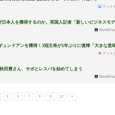
フット
ぜ日本人を獲得するのか。英国人記者「新しいビジネスモ
WorldFoo
ギュンドアンを獲得！3冠主将が1年ぶりに復帰「大きな意
フット
秋田豊さん、サポとレスバを始めてしまう
WorldFoo
5
6
7
8
9
10