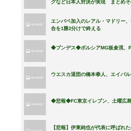
グなど日本人対決が実現 まとめそ
エンバペ加入のレアル・マドリー、
合を1勝2分けで終える
◆ブンデス◆ボルシアMG板倉滉、P
ウエスカ退団の橋本拳人、エイバル
◆悲報◆FC東京イレブン、土曜広
【悲報】伊東純也が代表に呼ばれた