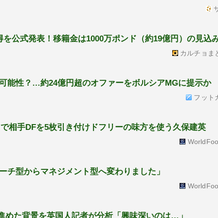
サ
を公式発表！移籍金は1000万ポンド（約19億円）の見込
カルチョま
の可能性？…約24億円超のオファーをボルシアMGに提示か
フット
スで相手DFを5枚引き付けドフリーの味方を使う久保建英
WorldFoo
ーチ型からマネジメント型へ変わりました」
WorldFoo
を進めた背景を英国人記者が分析「興味深いのは…」