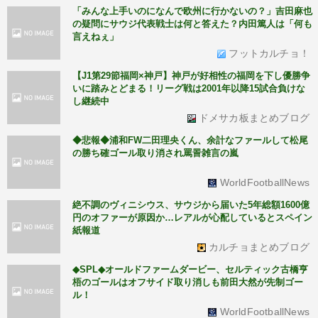
「みんな上手いのになんで欧州に行かないの？」吉田麻也
の疑問にサウジ代表戦士は何と答えた？内田篤人は「何も
言えねぇ」
フットカルチョ！
【J1第29節福岡×神戸】神戸が好相性の福岡を下し優勝争
いに踏みとどまる！リーグ戦は2001年以降15試合負けな
し継続中
ドメサカ板まとめブログ
◆悲報◆浦和FW二田理央くん、余計なファールして松尾
の勝ち確ゴール取り消され罵詈雑言の嵐
WorldFootballNews
絶不調のヴィニシウス、サウジから届いた5年総額1600億
円のオファーが原因か…レアルが心配しているとスペイン
紙報道
カルチョまとめブログ
◆SPL◆オールドファームダービー、セルティック古橋亨
梧のゴールはオフサイド取り消しも前田大然が先制ゴー
ル！
WorldFootballNews