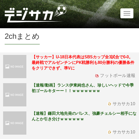
Toggl
naviga
2chまとめ
【サッカー】U-18日本代表はSBSカップ全3試合で0-0。
最終戦でアルゼンチンにPK戦勝利も80分勝利の優勝条件
をクリアできず、準Vに
フットボール速報
【速報/動画】ランス伊東純也さん、珍しいヘッドで今季
初ゴールキターー！！ｗｗｗｗｗｗｗ
サカサカ10
【速報】鎌田大地先発のパレス、強豪チェルシー相手にな
んとか引き分けｗｗｗｗｗｗ
サカサカ10