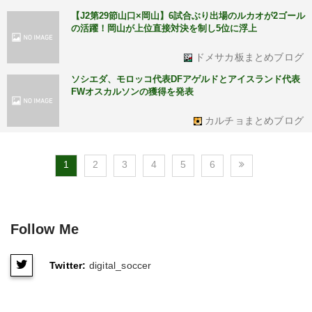
【J2第29節山口×岡山】6試合ぶり出場のルカオが2ゴール
の活躍！岡山が上位直接対決を制し5位に浮上
ドメサカ板まとめブログ
ソシエダ、モロッコ代表DFアゲルドとアイスランド代表
FWオスカルソンの獲得を発表
カルチョまとめブログ
1
2
3
4
5
6
Follow Me
Twitter:
digital_soccer