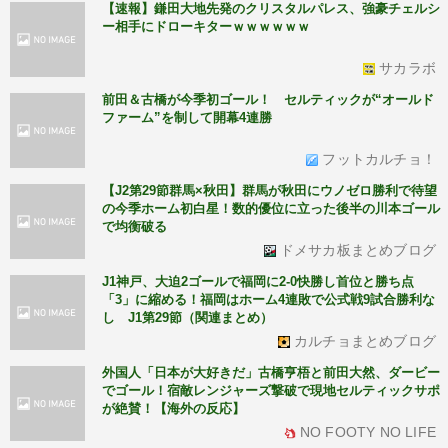
【速報】鎌田大地先発のクリスタルパレス、強豪チェルシ
ー相手にドローキターｗｗｗｗｗｗ
サカラボ
前田＆古橋が今季初ゴール！ セルティックが“オールド
ファーム”を制して開幕4連勝
フットカルチョ！
【J2第29節群馬×秋田】群馬が秋田にウノゼロ勝利で待望
の今季ホーム初白星！数的優位に立った後半の川本ゴール
で均衡破る
ドメサカ板まとめブログ
J1神戸、大迫2ゴールで福岡に2-0快勝し首位と勝ち点
「3」に縮める！福岡はホーム4連敗で公式戦9試合勝利な
し J1第29節（関連まとめ）
カルチョまとめブログ
外国人「日本が大好きだ」古橋亨梧と前田大然、ダービー
でゴール！宿敵レンジャーズ撃破で現地セルティックサポ
が絶賛！【海外の反応】
NO FOOTY NO LIFE