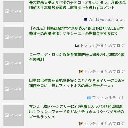
◆大物来日◆元リバポのチアゴ・アルカンタラ、京都伏見
稲荷の千本鳥居を通過…南野タキも思わずコメント
WorldFootballNews
【ACLE】川崎は敵地で“お馴染み”蔚山を破りACLE日本
勢唯一の白星発進！マルシーニョの先制点を守り抜く
ドメサカ板まとめブログ
ローマ、デ・ロッシ監督を電撃解任…開幕3分け1敗の4試
合未勝利
カルチョまとめブログ
田中碧は確固たる地位を築くことができる？リーズOBが
期待を口に「最もフィットネスの高い選手の一人」
フットカルチョ！
マンU、3部バーンズリーに7-0完勝しカラバオ杯4回戦進
出！ラッシュフォード＆ガルナチョ＆エリクセンが2発の
ゴールラッシュ
カルチョまとめブログ