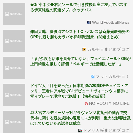
◆Gif小ネタ◆右足ソールで引き技後即座に左足でパスす
る伊東純也の変速ダブルタッチパス
WorldFootballNews
鎌田大地、決勝点アシスト！C・パレスは斉藤光毅先発の
QPRに競り勝ちカラバオ杯4回戦進出（関連まとめ）
カルチョまとめブログ
「まだ1度も活躍を見せていない」フェイエノールトOBが
上田綺世を厳しく評価「ベルギーでは活躍したが…」
フットカルチョ！
ドイツ人「目を疑った」日本期待の20歳DFチェイス・ア
ンリ、王者レアル戦でCLデビュー！ヴィニシウス相手に
堂々プレーで現地サポ絶賛！【海外の反応】
NO FOOTY NO LIFE
J3大宮アルディージャ対ギラヴァンツ北九州の試合で交
代枠に関する競技規則の適用ミスが判明 重大な影響は及
ぼしていないため試合は成立
ドメサカ板まとめブログ