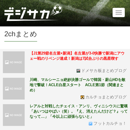
Toggl
naviga
2chまとめ
【J1第29節名古屋×新潟】名古屋が3-0快勝で新潟にアウ
ェー戦のリベンジ達成！新潟は7試合ぶりの黒星喫す
ドメサカ板まとめブログ
川崎、マルシーニョ絶妙決勝ゴールで韓国・蔚山HDを敵
地で撃破！ACLE白星スタート ACLE第1節（関連まと
め）
カルチョまとめブログ
レアルと対戦したチェイス・アンリ、ヴィニシウスに驚嘆
「あいつはやばい（笑）。『え、消えたんだけど？』って
なって…」「今以上に頑張らないと」
フットカルチョ！