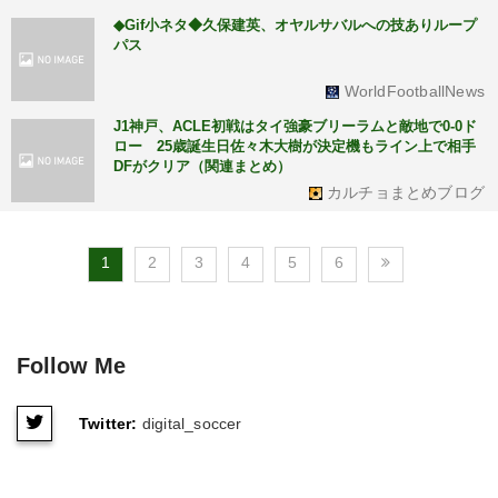
◆Gif小ネタ◆久保建英、オヤルサバルへの技ありループ
パス
WorldFootballNews
J1神戸、ACLE初戦はタイ強豪ブリーラムと敵地で0-0ド
ロー 25歳誕生日佐々木大樹が決定機もライン上で相手
DFがクリア（関連まとめ）
カルチョまとめブログ
1
2
3
4
5
6
Follow Me
Twitter:
digital_soccer