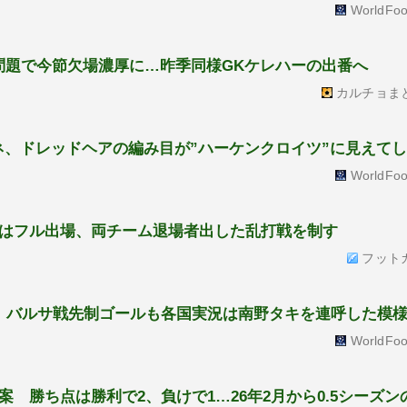
WorldFoo
問題で今節欠場濃厚に…昨季同様GKケレハーの出番へ
カルチョま
ネ、ドレッドヘアの編み目が”ハーケンクロイツ”に見えて
WorldFoo
はフル出場、両チーム退場者出した乱打戦を制す
フット
、バルサ戦先制ゴールも各国実況は南野タキを連呼した模
WorldFoo
 勝ち点は勝利で2、負けで1…26年2月から0.5シーズン