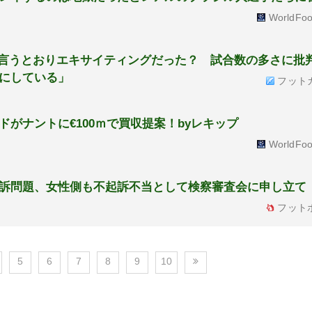
WorldFoo
Aの言うとおりエキサイティングだった？ 試合数の多さに批
にしている」
フット
ルドがナントに€100ｍで買収提案！byレキップ
WorldFoo
訴問題、女性側も不起訴不当として検察審査会に申し立て
フット
5
6
7
8
9
10