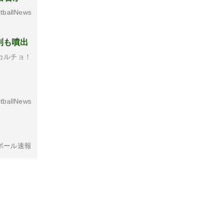
tballNews
判も噴出
カルチョ！
tballNews
ボール速報