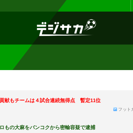
お知らせ :
リニューアルに伴い、サイ
貢献もチームは４試合連続無得点 暫定11位
フット
ロもの大麻をバンコクから密輸容疑で逮捕