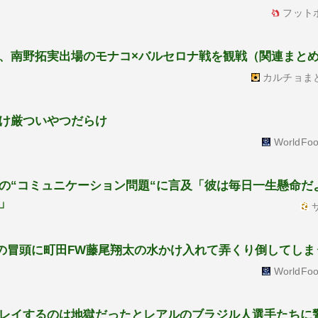
フット
、南野拓実出場のモナコ×バルセロナ戦を観戦（関連まと
カルチョま
け厳ついやつだらけ
WorldFoo
の“コミュニケーション問題“に言及「彼は毎日一生懸命だ
」
サ
画の冒頭に町田FW藤尾翔太の水かけ入れて弄くり倒してしま
WorldFoo
プレイするのは地獄だったとレアルのブラジル人選手たち