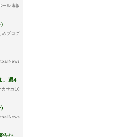
ボール速報
め）
とめブログ
tballNews
よ。週4
カサカ10
う
tballNews
に警告か