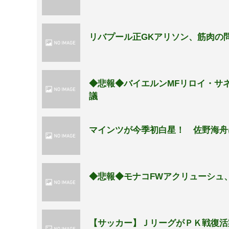
リバプール正GKアリソン、筋肉の
◆悲報◆バイエルンMFリロイ・サ
議
マインツが今季初白星！ 佐野海舟
◆悲報◆モナコFWアクリューシュ
【サッカー】ＪリーグがＰＫ戦復活案