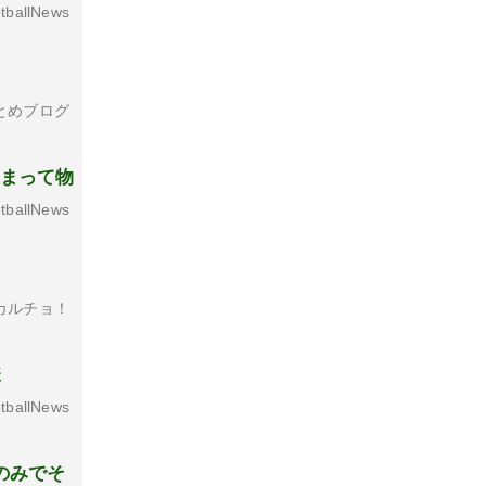
tballNews
とめブログ
しまって物
tballNews
カルチョ！
様
tballNews
のみでそ