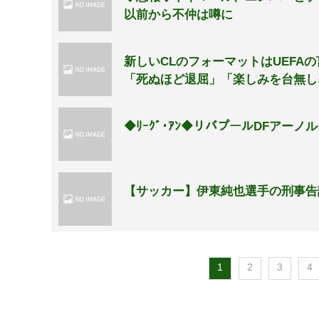
以前から不仲は噂に
新しいCLのフォーマットはUEF
「死ぬほど退屈」「楽しみを台無し
◆ﾘｰｸﾞ･ｱﾝ◆リバプールDFアーノ
【サッカー】伊東純也選手の刑事告
1
2
3
4