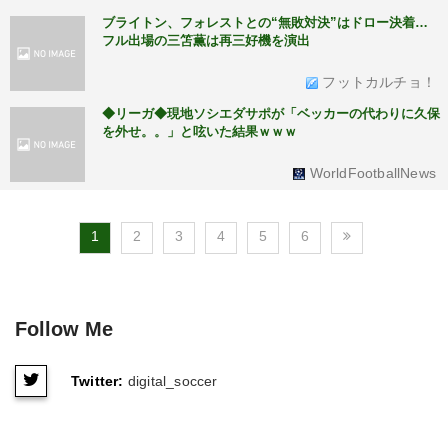
ブライトン、フォレストとの“無敗対決”はドロー決着…
フル出場の三笘薫は再三好機を演出
フットカルチョ！
◆リーガ◆現地ソシエダサポが「ベッカーの代わりに久保
を外せ。。」と呟いた結果ｗｗｗ
WorldFootballNews
1
2
3
4
5
6
Follow Me
Twitter:
digital_soccer