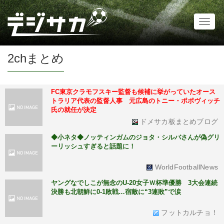
Toggl
naviga
2chまとめ
FC東京クラモフスキー監督も候補に挙がっていたオース
トラリア代表の監督人事 元広島のトニー・ポポヴィッチ
氏の就任が決定
ドメサカ板まとめブログ
◆小ネタ◆ノッティンガムのジョタ・シルバさんが偽グリ
ーリッシュすぎると話題に！
WorldFootballNews
ヤングなでしこが無念のU-20女子Ｗ杯準優勝 3大会連続
決勝も北朝鮮に0-1敗戦…宿敵に“3連敗”で涙
フットカルチョ！