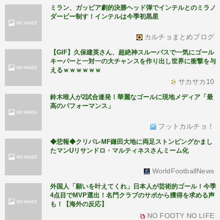
ミラン、ガッビア劇的決勝ヘッド弾でインテルとのミラノ
ダービー制す！インテルは今季初黒星
カルチョまとめブログ
【GIF】久保建英さん、超絶神スルーパスで一気にゴール
キーパーと一対一の大チャンスを作り出し世界に衝撃を与
えるｗｗｗｗｗｗ
サカサカ10
鈴木唯人が2試合連発！華麗なゴールに現地メディア「最
高のパフォーマンス」
フットカルチョ！
◆悲報◆クリパレMF鎌田大地に両足ストンピングかまし
たマンUリサンドロ・マルティネスさんミーム化
WorldFootballNews
外国人「願いを叶えてくれ」日本人が芸術的ゴール！今季
4点目でMVP選出！名門クラブのサポから獲得を求める声
も！【海外の反応】
NO FOOTY NO LIFE