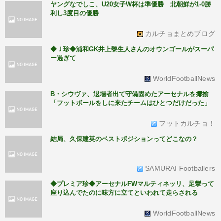
ヤングなでしこ、U20女子W杯は準優勝 北朝鮮が1-0勝
利し3度目の優勝
カルチョまとめブログ
◆Ｊ珍◆浦和GK井上黎生人さんのオウンゴールがスーパ
ー過ぎて
WorldFootballNews
B・シウヴァ、退場者出て守備固めたアーセナルを揶揄
「フットボールをしに来たチームはひとつだけだった」
フットカルチョ！
結局、久保建英のベストポジションってどこなの？
SAMURAI Footballers
◆プレミア珍◆アーセナルFWマルティネッリ、足攣って
座り込んでたのに味方に立てといわれて走らされる
WorldFootballNews