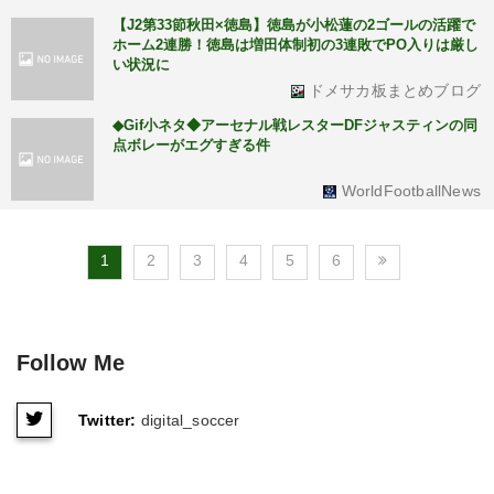
【J2第33節秋田×徳島】徳島が小松蓮の2ゴールの活躍で
ホーム2連勝！徳島は増田体制初の3連敗でPO入りは厳し
い状況に
ドメサカ板まとめブログ
◆Gif小ネタ◆アーセナル戦レスターDFジャスティンの同
点ボレーがエグすぎる件
WorldFootballNews
1
2
3
4
5
6
Follow Me
Twitter:
digital_soccer