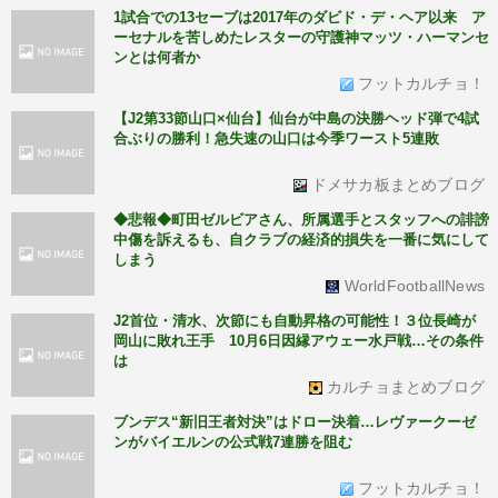
1試合での13セーブは2017年のダビド・デ・ヘア以来 ア
ーセナルを苦しめたレスターの守護神マッツ・ハーマンセ
ンとは何者か
フットカルチョ！
【J2第33節山口×仙台】仙台が中島の決勝ヘッド弾で4試
合ぶりの勝利！急失速の山口は今季ワースト5連敗
ドメサカ板まとめブログ
◆悲報◆町田ゼルビアさん、所属選手とスタッフへの誹謗
中傷を訴えるも、自クラブの経済的損失を一番に気にして
しまう
WorldFootballNews
J2首位・清水、次節にも自動昇格の可能性！３位長崎が
岡山に敗れ王手 10月6日因縁アウェー水戸戦…その条件
は
カルチョまとめブログ
ブンデス“新旧王者対決”はドロー決着…レヴァークーゼ
ンがバイエルンの公式戦7連勝を阻む
フットカルチョ！