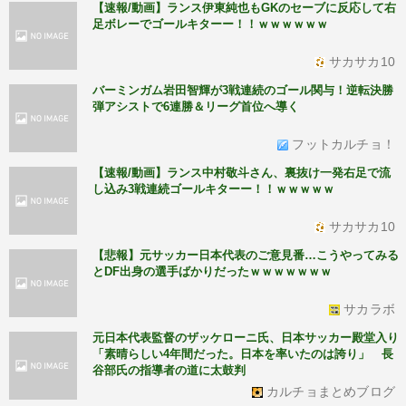
【速報/動画】ランス伊東純也もGKのセーブに反応して右
足ボレーでゴールキターー！！ｗｗｗｗｗｗ
サカサカ10
バーミンガム岩田智輝が3戦連続のゴール関与！逆転決勝
弾アシストで6連勝＆リーグ首位へ導く
フットカルチョ！
【速報/動画】ランス中村敬斗さん、裏抜け一発右足で流
し込み3戦連続ゴールキターー！！ｗｗｗｗｗ
サカサカ10
【悲報】元サッカー日本代表のご意見番…こうやってみる
とDF出身の選手ばかりだったｗｗｗｗｗｗｗ
サカラボ
元日本代表監督のザッケローニ氏、日本サッカー殿堂入り
「素晴らしい4年間だった。日本を率いたのは誇り」 長
谷部氏の指導者の道に太鼓判
カルチョまとめブログ