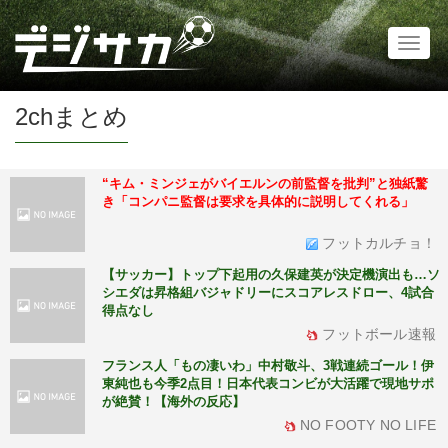
Toggl
naviga
2chまとめ
“キム・ミンジェがバイエルンの前監督を批判”と独紙驚
き「コンパニ監督は要求を具体的に説明してくれる」
フットカルチョ！
【サッカー】トップ下起用の久保建英が決定機演出も…ソ
シエダは昇格組バジャドリーにスコアレスドロー、4試合
得点なし
フットボール速報
フランス人「もの凄いわ」中村敬斗、3戦連続ゴール！伊
東純也も今季2点目！日本代表コンビが大活躍で現地サポ
が絶賛！【海外の反応】
NO FOOTY NO LIFE