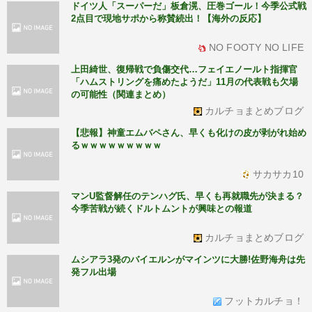
ドイツ人「スーパーだ」板倉滉、圧巻ゴール！今季公式戦
2点目で現地サポから称賛続出！【海外の反応】
NO FOOTY NO LIFE
上田綺世、復帰戦で負傷交代…フェイエノールト指揮官
「ハムストリングを痛めたようだ」11月の代表戦も欠場
の可能性（関連まとめ）
カルチョまとめブログ
【悲報】神童エムバペさん、早くも化けの皮が剥がれ始め
るｗｗｗｗｗｗｗｗｗ
サカサカ10
マンU監督解任のテンハグ氏、早くも再就職先が決まる？
今季苦戦が続くドルトムントが興味との報道
カルチョまとめブログ
ムシアラ3発のバイエルンがマインツに大勝!佐野海舟は先
発フル出場
フットカルチョ！