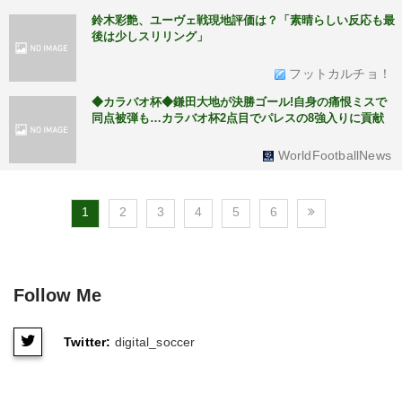
鈴木彩艶、ユーヴェ戦現地評価は？「素晴らしい反応も最
後は少しスリリング」
フットカルチョ！
◆カラバオ杯◆鎌田大地が決勝ゴール!自身の痛恨ミスで
同点被弾も…カラバオ杯2点目でパレスの8強入りに貢献
WorldFootballNews
1
2
3
4
5
6
Follow Me
Twitter:
digital_soccer