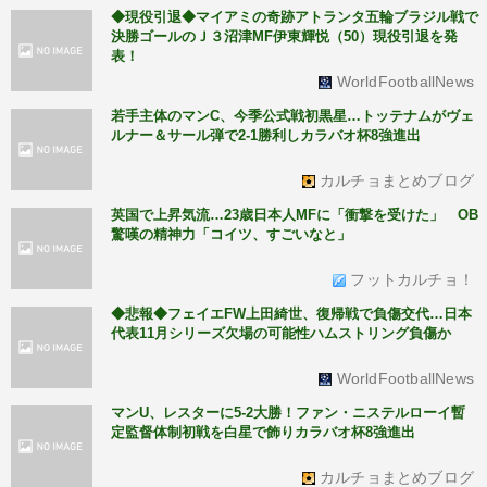
◆現役引退◆マイアミの奇跡アトランタ五輪ブラジル戦で
決勝ゴールのＪ３沼津MF伊東輝悦（50）現役引退を発
表！
WorldFootballNews
若手主体のマンC、今季公式戦初黒星…トッテナムがヴェ
ルナー＆サール弾で2-1勝利しカラバオ杯8強進出
カルチョまとめブログ
英国で上昇気流…23歳日本人MFに「衝撃を受けた」 OB
驚嘆の精神力「コイツ、すごいなと」
フットカルチョ！
◆悲報◆フェイエFW上田綺世、復帰戦で負傷交代…日本
代表11月シリーズ欠場の可能性ハムストリング負傷か
WorldFootballNews
マンU、レスターに5-2大勝！ファン・ニステルローイ暫
定監督体制初戦を白星で飾りカラバオ杯8強進出
カルチョまとめブログ