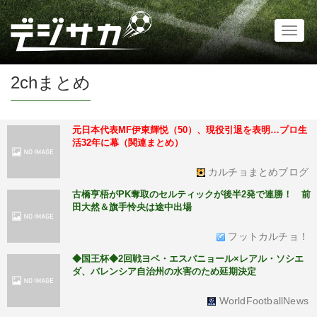
Toggl
naviga
2chまとめ
元日本代表MF伊東輝悦（50）、現役引退を表明…プロ生
活32年に幕（関連まとめ）
カルチョまとめブログ
古橋亨梧がPK奪取のセルティックが後半2発で連勝！ 前
田大然＆旗手怜央は途中出場
フットカルチョ！
◆国王杯◆2回戦ヨベ・エスパニョール×レアル・ソシエ
ダ、バレンシア自治州の水害のため延期決定
WorldFootballNews