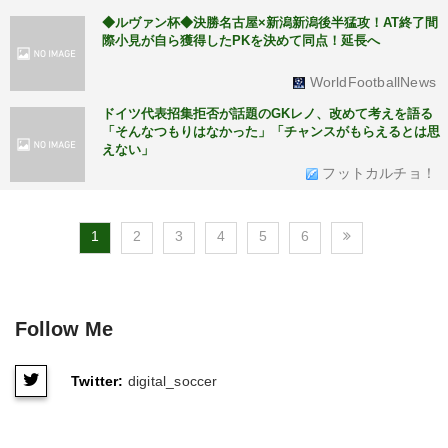
◆ルヴァン杯◆決勝名古屋×新潟新潟後半猛攻！AT終了間
際小見が自ら獲得したPKを決めて同点！延長へ
WorldFootballNews
ドイツ代表招集拒否が話題のGKレノ、改めて考えを語る
「そんなつもりはなかった」「チャンスがもらえるとは思
えない」
フットカルチョ！
1
2
3
4
5
6
Follow Me
Twitter:
digital_soccer