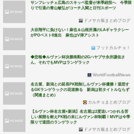
サンフレッチェ広島のスキッベ監督が来季続投へ 今季限
りで引退の青山敏弘がコーチ入閣と日刊スポーツ
ドメサカ板まとめブログ
大谷翔平に負けない！麻也＆山根所属のLAギャラクシー
がPOベスト8進出 麻也はV弾アシスト
フットカルチョ！
◆悲報◆ルヴァン杯決勝殊勲の2Gハヤブサ永井謙佑さ
ん、それでもMVPはランゲラック
WorldFootballNews
名古屋、新潟との延長PK戦制しルヴァン杯優勝！退団す
るGKランゲラックの花道飾る 新潟は初タイトルならず
（関連まとめ）
カルチョまとめブログ
【ルヴァン杯名古屋×新潟】名古屋は2度追いつかれる苦
しい展開を耐えPK戦の末にルヴァン杯制覇！MVPは今季
限りで退団のランゲラック
ドメサカ板まとめブログ