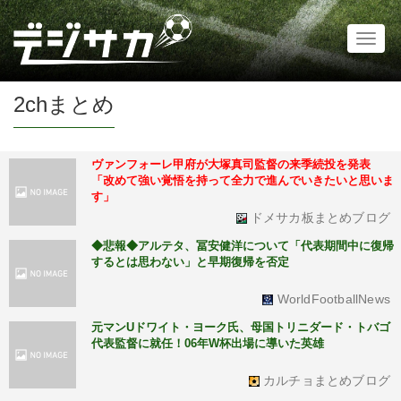
Toggl
naviga
2chまとめ
ヴァンフォーレ甲府が大塚真司監督の来季続投を発表
「改めて強い覚悟を持って全力で進んでいきたいと思いま
す」
ドメサカ板まとめブログ
◆悲報◆アルテタ、冨安健洋について「代表期間中に復帰
するとは思わない」と早期復帰を否定
WorldFootballNews
元マンUドワイト・ヨーク氏、母国トリニダード・トバゴ
代表監督に就任！06年W杯出場に導いた英雄
カルチョまとめブログ