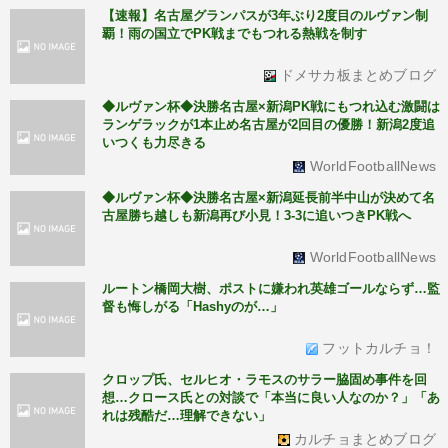
【速報】名古屋グランパスが3年ぶり2度目のルヴァン制
覇！雨の国立でPK戦までもつれる熱戦を制す
ドメサカ板まとめブログ
◆ルヴァン杯◆決勝名古屋×新潟PK戦にもつれ込む激闘は
ランゲラックが1本止め名古屋が2回目の優勝！新潟2度追
いつくも力尽きる
WorldFootballNews
◆ルヴァン杯◆決勝名古屋×新潟延長前半中山が決めて名
古屋勝ち越しも新潟再び小見！3-3に追いつきPK戦へ
WorldFootballNews
ルートン橋岡大樹、ポストに嫌われ英雄ゴールならず…監
督も悔しがる「Hashyのが…」
フットカルチョ！
クロップ氏、セルヒオ・ラモスのサラー脇固め事件を回
想…クロース氏との対談で「本当に良い人なのか？」「あ
れは残酷だ…理解できない」
カルチョまとめブログ