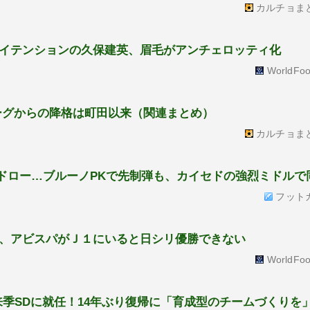
カルチョま
イテンションの久保建英、眉毛がアンチェロッティ化
WorldFoo
リーグからの降格は町田以来（関連まとめ）
カルチョま
はドロー…ブルーノPKで先制弾も、カイセドの強烈ミドルで
フット
、アビスパがＪ１にいると日シリ優勝できない
WorldFoo
来季SDに就任！14年ぶり復帰に「育成型のチームづくりを