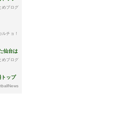
とめブログ
カルチョ！
た仙台は
とめブログ
場トップ
tballNews