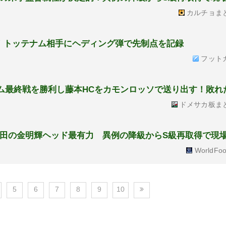
カルチョま
！トッテナム相手にヘディング弾で先制点を記録
フット
ーム最終戦を勝利し藤本HCをカモンロッソで送り出す！敗れ
ドメサカ板ま
町田の金明輝ヘッド最有力 異例の降級からS級再取得で現
WorldFoo
5
6
7
8
9
10