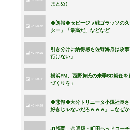
まとめ）
◆朗報◆セビージャ戦ゴラッソの久
ター」「最高だ」などなど
引き分けに納得感も佐野海舟は攻撃
行けない」
横浜FM、西野努氏の来季SD就任
づくりを」
◆悲報◆大分トリニータ小澤社長さ
好きじゃないだろｗｗｗ」←なぜか
J1福岡、金明輝・町田ヘッドコー