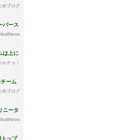
とめブログ
ーパース
tballNews
ムは上に
カルチョ！
いチーム
とめブログ
リニータ
tballNews
場トップ