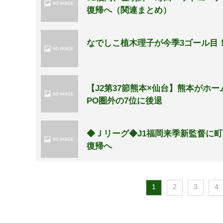
復帰へ（関連まとめ）
なでしこ植木理子が今季3ゴール目
【J2第37節熊本×仙台】熊本がホ
PO圏外の7位に後退
◆Ｊリーグ◆J1福岡来季新監督に
復帰へ
1
2
3
4