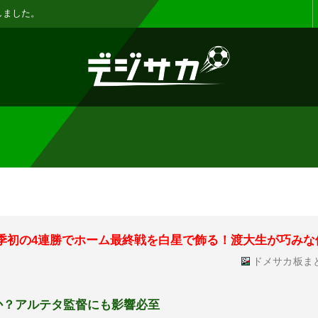
お知らせ :
表示設定機能を追加しまし
今季初の4連勝でホーム最終戦を白星で飾る！渡大生が巧みな
ドメサカ板ま
か？アルテタ監督にも影響必至