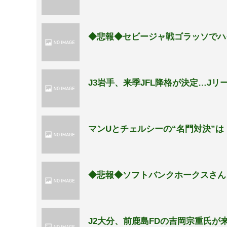
◆悲報◆セビージャ戦ゴラッソでハ
J3岩手、来季JFL降格が決定…J
マンUとチェルシーの“名門対決”
◆悲報◆ソフトバンクホークスさん
J2大分、前鹿島FDの吉岡宗重氏が