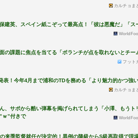
カルチョま
保建英、スペイン紙こぞって最高点！「彼は悪魔だ」「ス
WorldFoo
面の課題に焦点を当てる「ボランチが点を取れないとチー
フット
を発表！今年4月まで浦和のTDを務める「より魅力的かつ強
カルチョま
ん、サポから酷い弾幕を掲げられてしまう「小澤、もうト
”ｗ”付きで
WorldFoo
チの来季監督就任が決定的！異例の降級からS級再取得で現