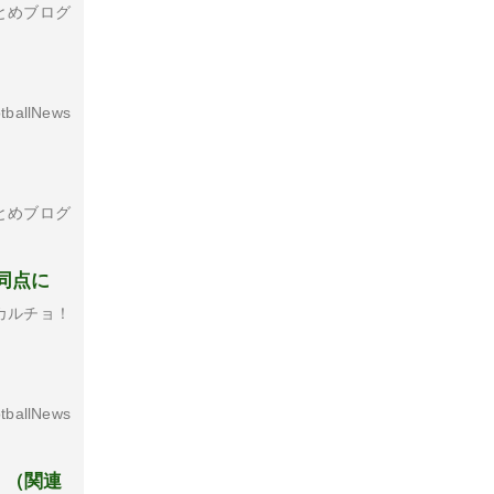
とめブログ
tballNews
とめブログ
同点に
カルチョ！
tballNews
」（関連