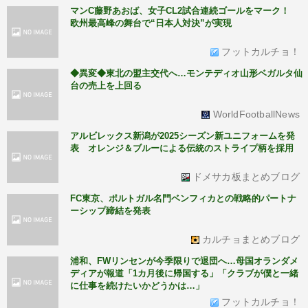
マンC藤野あおば、女子CL2試合連続ゴールをマーク！
欧州最高峰の舞台で“日本人対決”が実現
フットカルチョ！
◆異変◆東北の盟主交代へ…モンテディオ山形ベガルタ仙
台の売上を上回る
WorldFootballNews
アルビレックス新潟が2025シーズン新ユニフォームを発
表 オレンジ＆ブルーによる伝統のストライプ柄を採用
ドメサカ板まとめブログ
FC東京、ポルトガル名門ベンフィカとの戦略的パートナ
ーシップ締結を発表
カルチョまとめブログ
浦和、FWリンセンが今季限りで退団へ…母国オランダメ
ディアが報道「1カ月後に帰国する」「クラブが僕と一緒
に仕事を続けたいかどうかは…」
フットカルチョ！