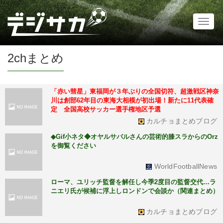
Toggl
naviga
2chまとめ
「赤い彗星」東福岡が３年ぶりの全国切符、超激戦区神奈
川は創部62年目の東海大相模が初出場！新たに11代表確
定 全国高校サッカー選手権地区予選
カルチョまとめブログ
◆Gif小ネタ◆オヤルサバルさんの芸術的膝スラからのOrz
を御覧ください
WorldFootballNews
ローマ、ユリッチ監督を解任し今季2度目の監督交代…ラ
ニエリ氏が候補に浮上しロンドンで会談か（関連まとめ）
カルチョまとめブログ