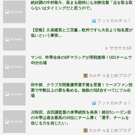
絶好調の中村敬斗、高まる期待にも冷静沈着「点を取る取
らないはタイミングだと思うので」
フットカルチョ！
【悲報】久保建英と三笘薫←欧州ですら大谷より知名度が
低いという事実…
サカサカ10
マンU、昨季全休のDFマラシアが実戦復帰！U21チームで
45分出場
カルチョまとめブログ
田中碧、クラブ月間最優秀選手賞を受賞！リーズファン投
票で半数以上の票を集める。無敗の5試合すべてにフル出
場
フットカルチョ！
J2秋田、吉田謙監督の来季続投を発表！就任5シーズン目
の今季は過去最高の10位にチーム導く「選手、チームを
信じる力を信じたい」
カルチョまとめブログ