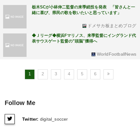
栃木SCが小林伸二監督の来季続投を発表 「皆さんと一
緒に喜び、県民の歌を歌いたいと思っています」
ドメサカ板まとめブログ
◆Ｊリーグ◆横浜Fマリノス、来季監督にイングランド代
表サウスゲート監督の”頭脳”獲得へ
WorldFootballNews
1
2
3
4
5
6
Follow Me
Twitter:
digital_soccer